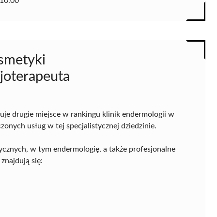
10.00
osmetyki
zjoterapeuta
je drugie miejsce w rankingu klinik endermologii w
onych usług w tej specjalistycznej dziedzinie.
ycznych, w tym endermologię, a także profesjonalne
najdują się: