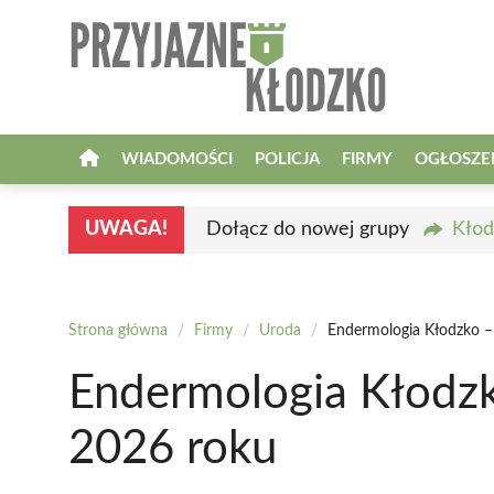
Przejdź
do
treści
WIADOMOŚCI
POLICJA
FIRMY
OGŁOSZE
UWAGA!
Dołącz do nowej grupy
Kłod
Strona główna
/
Firmy
/
Uroda
/
Endermologia Kłodzko – 
Endermologia Kłodzko
2026 roku