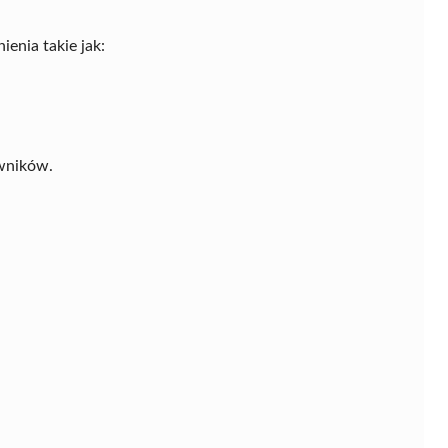
enia takie jak:
wników.