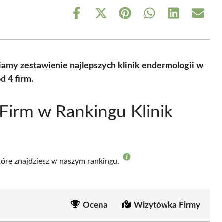
Share
Share
Share
Share
Share
Share
on
on
on
on
on
on
Facebook
X
Pinterest
WhatsApp
LinkedIn
Email
(Twitter)
amy zestawienie najlepszych klinik endermologii w
 4 firm.
Firm w Rankingu Klinik
które znajdziesz w naszym rankingu.
Ocena
Wizytówka Firmy