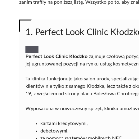
zanim trafiły na poniższą listę. Wszystko po to, aby z
1. Perfect Look Clinic Kłodzk
Perfect Look Clinic Kłodzko
zajmuje czołową pozycj
jej ugruntowanej pozycji na rynku usług kosmetyczn
Ta klinika funkcjonuje jako salon urody, specjalizuj
klientów nie tylko z samego Kłodzka, lecz także z ok
19, z wejściem od strony placu Bolesława Chrobreg
Wyposażona w nowoczesny sprzęt, klinika umożliwi
kartami kredytowymi,
debetowymi,
za pomocą systemów mobilnych NFC.