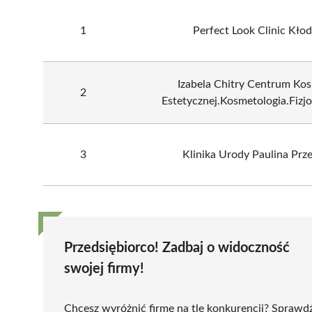
1
Perfect Look Clinic Kło
Izabela Chitry Centrum Ko
2
Estetycznej.Kosmetologia.Fizj
3
Klinika Urody Paulina Prz
Przedsiębiorco! Zadbaj o widoczność
swojej firmy!
Chcesz wyróżnić firmę na tle konkurencji? Sprawd