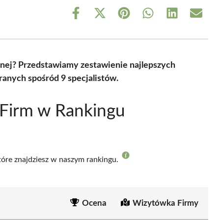
Share
Share
Share
Share
Share
Share
on
on
on
on
on
on
Facebook
X
Pinterest
WhatsApp
LinkedIn
Email
(Twitter)
znej? Przedstawiamy zestawienie najlepszych
anych spośród 9 specjalistów.
 Firm w Rankingu
które znajdziesz w naszym rankingu.
Ocena
Wizytówka Firmy