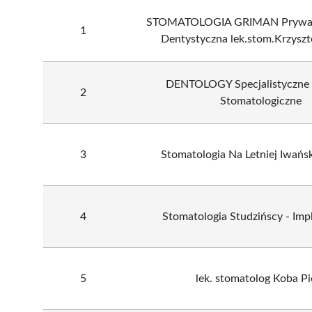
STOMATOLOGIA GRIMAN Prywat
1
Dentystyczna lek.stom.Krzysz
DENTOLOGY Specjalistyczne
2
Stomatologiczne
3
Stomatologia Na Letniej Iwański
4
Stomatologia Studzińscy - Imp
5
lek. stomatolog Koba Pi