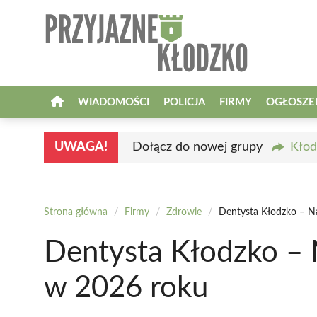
Przejdź
do
treści
WIADOMOŚCI
POLICJA
FIRMY
OGŁOSZE
UWAGA!
Dołącz do nowej grupy
Kłod
Strona główna
/
Firmy
/
Zdrowie
/
Dentysta Kłodzko – N
Dentysta Kłodzko – 
w 2026 roku