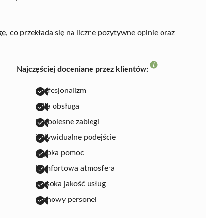
gę, co przekłada się na liczne pozytywne opinie oraz
Najczęściej doceniane przez klientów:
profesjonalizm
miła obsługa
bezbolesne zabiegi
indywidualne podejście
szybka pomoc
komfortowa atmosfera
wysoka jakość usług
fachowy personel