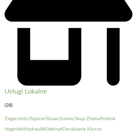
Usługi Lokalne
(28)
Zegarmistrz
Tapicer
Ślusarz
Szewc
Skup Złomu
Pralnia
Nagrobki
Hydraulik
Elektryk
Dorabianie Kluczy