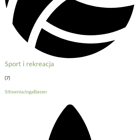
Sport i rekreacja
(7)
Siłownia
Joga
Basen