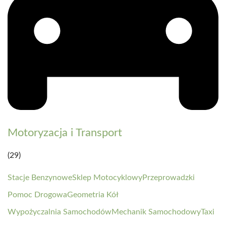
Motoryzacja i Transport
(29)
Stacje Benzynowe
Sklep Motocyklowy
Przeprowadzki
Pomoc Drogowa
Geometria Kół
Wypożyczalnia Samochodów
Mechanik Samochodowy
Taxi