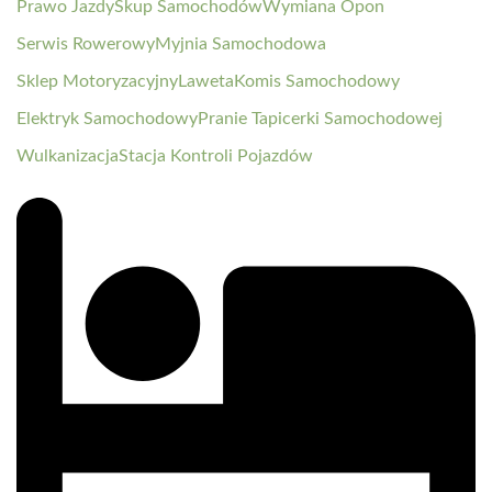
Prawo Jazdy
Skup Samochodów
Wymiana Opon
Serwis Rowerowy
Myjnia Samochodowa
Sklep Motoryzacyjny
Laweta
Komis Samochodowy
Elektryk Samochodowy
Pranie Tapicerki Samochodowej
Wulkanizacja
Stacja Kontroli Pojazdów