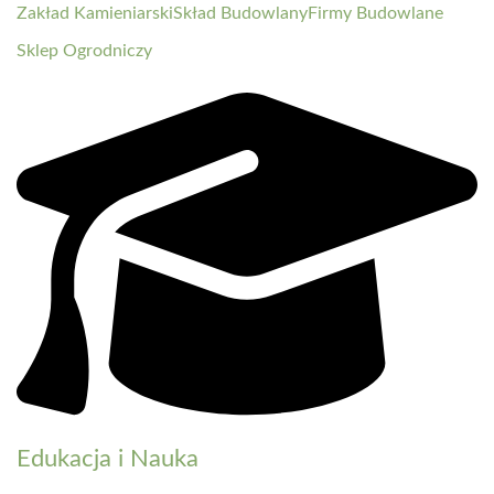
Zakład Kamieniarski
Skład Budowlany
Firmy Budowlane
Sklep Ogrodniczy
Edukacja i Nauka