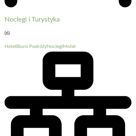
Noclegi i Turystyka
(6)
Hotel
Biuro Podróży
Noclegi
Motel