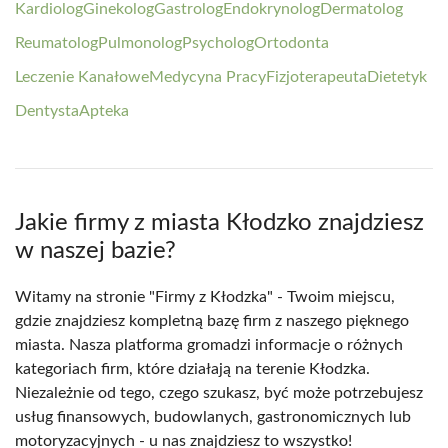
Kardiolog
Ginekolog
Gastrolog
Endokrynolog
Dermatolog
Reumatolog
Pulmonolog
Psycholog
Ortodonta
Leczenie Kanałowe
Medycyna Pracy
Fizjoterapeuta
Dietetyk
Dentysta
Apteka
Jakie firmy z miasta Kłodzko znajdziesz
w naszej bazie?
Witamy na stronie "Firmy z Kłodzka" - Twoim miejscu,
gdzie znajdziesz kompletną bazę firm z naszego pięknego
miasta. Nasza platforma gromadzi informacje o różnych
kategoriach firm, które działają na terenie Kłodzka.
Niezależnie od tego, czego szukasz, być może potrzebujesz
usług finansowych, budowlanych, gastronomicznych lub
motoryzacyjnych - u nas znajdziesz to wszystko!