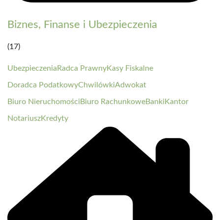
Biznes, Finanse i Ubezpieczenia
(17)
Ubezpieczenia
Radca Prawny
Kasy Fiskalne
Doradca Podatkowy
Chwilówki
Adwokat
Biuro Nieruchomości
Biuro Rachunkowe
Banki
Kantor
Notariusz
Kredyty