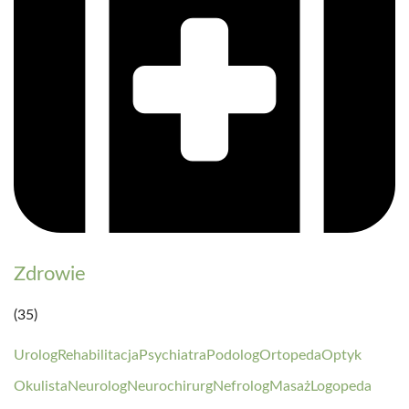
Zdrowie
(35)
Urolog
Rehabilitacja
Psychiatra
Podolog
Ortopeda
Optyk
Okulista
Neurolog
Neurochirurg
Nefrolog
Masaż
Logopeda