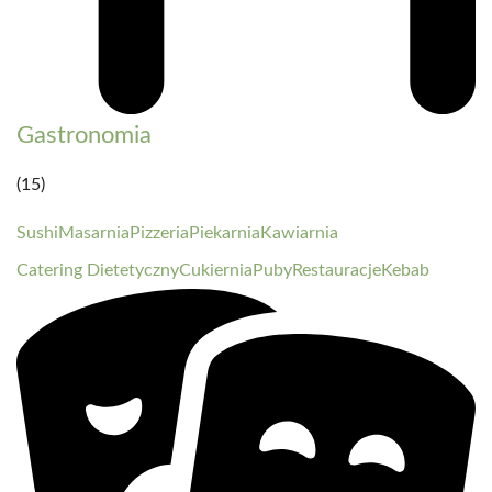
Gastronomia
(15)
Sushi
Masarnia
Pizzeria
Piekarnia
Kawiarnia
Catering Dietetyczny
Cukiernia
Puby
Restauracje
Kebab