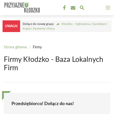
Przejdź
M
do
treści
Dołącz do nowej grupy
Kłodzko - Ogłoszenia | Sprzedam |
UWAGA!
Kupię | Zamienię | Praca
Strona główna
/
Firmy
Firmy Kłodzko - Baza Lokalnych
Firm
Przedsiębiorco! Dołącz do nas!