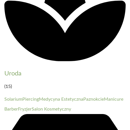
Uroda
(15)
Solarium
Piercing
Medycyna Estetyczna
Paznokcie
Manicure
Barber
Fryzjer
Salon Kosmetyczny