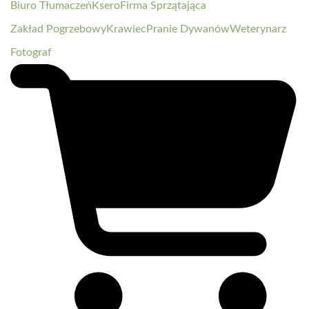
Biuro Tłumaczeń
Ksero
Firma Sprzątająca
Zakład Pogrzebowy
Krawiec
Pranie Dywanów
Weterynarz
Fotograf