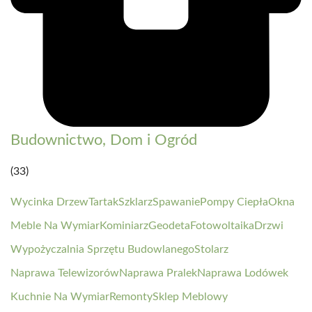
Budownictwo, Dom i Ogród
(33)
Wycinka Drzew
Tartak
Szklarz
Spawanie
Pompy Ciepła
Okna
Meble Na Wymiar
Kominiarz
Geodeta
Fotowoltaika
Drzwi
Wypożyczalnia Sprzętu Budowlanego
Stolarz
Naprawa Telewizorów
Naprawa Pralek
Naprawa Lodówek
Kuchnie Na Wymiar
Remonty
Sklep Meblowy