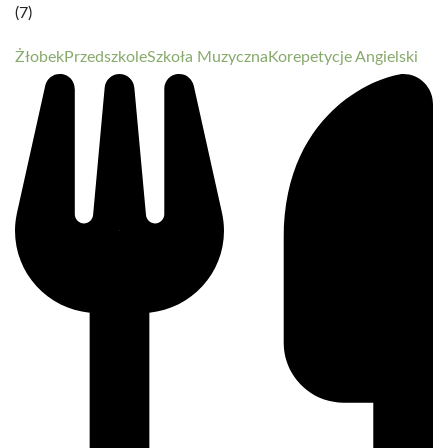
(7)
Żłobek
Przedszkole
Szkoła Muzyczna
Korepetycje Angielski