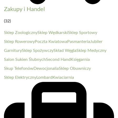
Zakupy i Handel
(32)
Sklep Zoologiczny
Sklep Wędkarski
Sklep Sportowy
Sklep Rowerowy
Poczta Kwiatowa
Pasmanteria
Jubiler
Garnitury
Sklep Spożywczy
Skład Węgla
Sklep Medyczny
Salon Sukien Ślubnych
Second Hand
Księgarnia
Skup Telefonów
Dewocjonalia
Sklep Obuwniczy
Sklep Elektryczny
Lombard
Kwiaciarnia