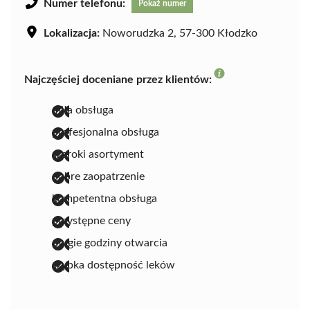
Numer telefonu:
Pokaż numer
Lokalizacja:
Noworudzka 2, 57-300 Kłodzko
Najczęściej doceniane przez klientów:
miła obsługa
profesjonalna obsługa
szeroki asortyment
dobre zaopatrzenie
kompetentna obsługa
przystępne ceny
długie godziny otwarcia
szybka dostępność leków