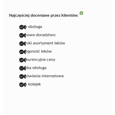
Najczęściej doceniane przez klientów:
miła obsługa
fachowe doradztwo
szeroki asortyment leków
dostępność leków
konkurencyjne ceny
szybka obsługa
zamówienia internetowe
brak kolejek