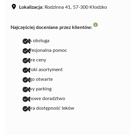
Lokalizacja:
Rodzinna 41, 57-300 Kłodzko
Najczęściej doceniane przez klientów:
miła obsługa
profesjonalna pomoc
dobre ceny
szeroki asortyment
długo otwarte
łatwy parking
fachowe doradztwo
dobra dostępność leków