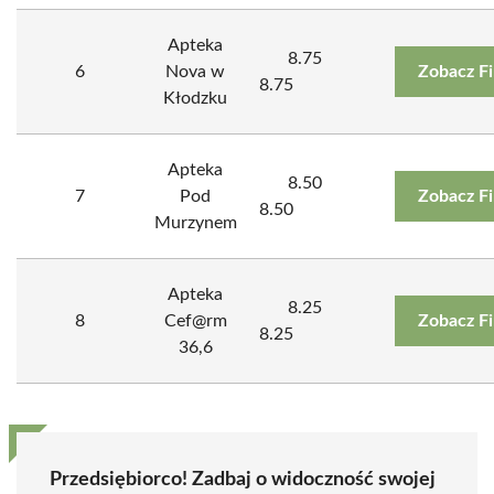
Apteka
8.75
6
Nova w
Zobacz F
8.75
Kłodzku
Apteka
8.50
7
Pod
Zobacz F
8.50
Murzynem
Apteka
8.25
8
Cef@rm
Zobacz F
8.25
36,6
Przedsiębiorco! Zadbaj o widoczność swojej