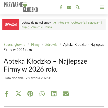
Przejdź
M
do
treści
Dołącz do nowej grupy
Kłodzko - Ogłoszenia | Sprzedam |
UWAGA!
Kupię | Zamienię | Praca
Strona główna
/
Firmy
/
Zdrowie
/
Apteka Kłodzko – Najlepsze
Firmy w 2026 roku
Apteka Kłodzko – Najlepsze
Firmy w 2026 roku
Data dodania:
2 sierpnia 2026 r.
Share
Share
Share
Share
Share
Share
on
on
on
on
on
on
Facebook
X
Pinterest
WhatsApp
LinkedIn
Email
(Twitter)