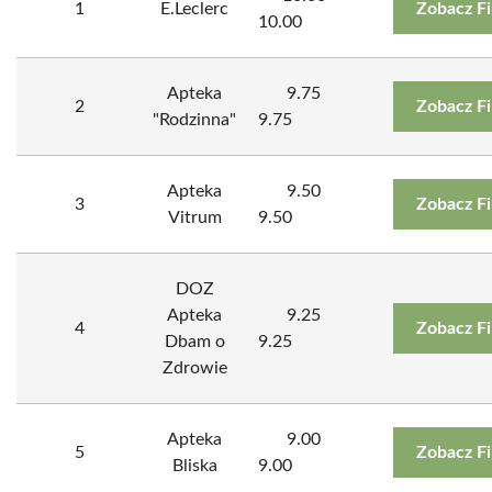
1
E.Leclerc
Zobacz F
10.00
Apteka
9.75
2
Zobacz F
"Rodzinna"
9.75
Apteka
9.50
3
Zobacz F
Vitrum
9.50
DOZ
Apteka
9.25
4
Zobacz F
Dbam o
9.25
Zdrowie
Apteka
9.00
5
Zobacz F
Bliska
9.00