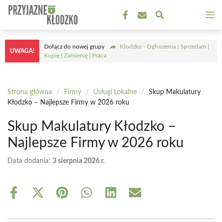
Przejdź
M
do
treści
Dołącz do nowej grupy
Kłodzko - Ogłoszenia | Sprzedam |
UWAGA!
Kupię | Zamienię | Praca
Strona główna
/
Firmy
/
Usługi Lokalne
/
Skup Makulatury
Kłodzko – Najlepsze Firmy w 2026 roku
Skup Makulatury Kłodzko –
Najlepsze Firmy w 2026 roku
Data dodania:
3 sierpnia 2026 r.
Share
Share
Share
Share
Share
Share
on
on
on
on
on
on
Facebook
X
Pinterest
WhatsApp
LinkedIn
Email
(Twitter)