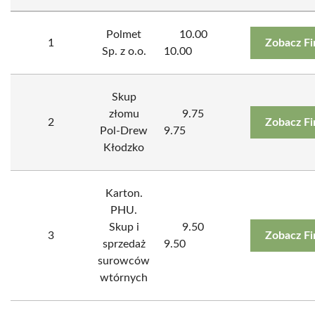
Polmet
10.00
1
Zobacz F
Sp. z o.o.
10.00
Skup
złomu
9.75
2
Zobacz F
Pol-Drew
9.75
Kłodzko
Karton.
PHU.
Skup i
9.50
3
Zobacz F
sprzedaż
9.50
surowców
wtórnych