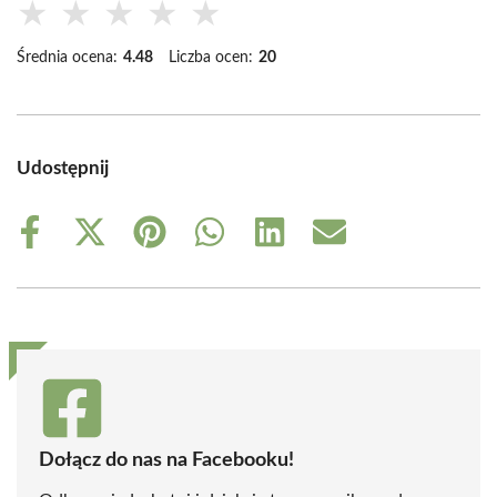
★
★
★
★
★
Średnia ocena:
4.48
Liczba ocen:
20
Udostępnij
Share
Share
Share
Share
Share
Share
on
on
on
on
on
on
Facebook
X
Pinterest
WhatsApp
LinkedIn
Email
(Twitter)
Dołącz do nas na Facebooku!