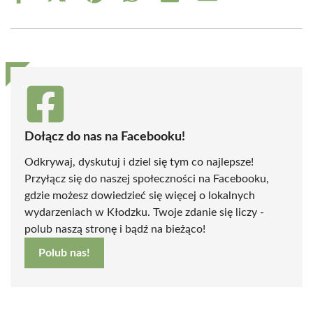
on
on
on
on
on
on
Facebook
X
Pinterest
WhatsApp
LinkedIn
Email
(Twitter)
Dołącz do nas na Facebooku!
Odkrywaj, dyskutuj i dziel się tym co najlepsze!
Przyłącz się do naszej społeczności na Facebooku,
gdzie możesz dowiedzieć się więcej o lokalnych
wydarzeniach w Kłodzku. Twoje zdanie się liczy -
polub naszą stronę i bądź na bieżąco!
Polub nas!