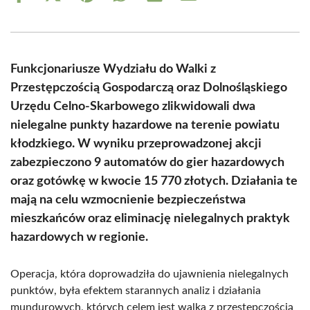
on
on
on
on
on
on
Facebook
X
Pinterest
WhatsApp
LinkedIn
Email
(Twitter)
Funkcjonariusze Wydziału do Walki z
Przestępczością Gospodarczą oraz Dolnośląskiego
Urzędu Celno-Skarbowego zlikwidowali dwa
nielegalne punkty hazardowe na terenie powiatu
kłodzkiego. W wyniku przeprowadzonej akcji
zabezpieczono 9 automatów do gier hazardowych
oraz gotówkę w kwocie 15 770 złotych. Działania te
mają na celu wzmocnienie bezpieczeństwa
mieszkańców oraz eliminację nielegalnych praktyk
hazardowych w regionie.
Operacja, która doprowadziła do ujawnienia nielegalnych
punktów, była efektem starannych analiz i działania
mundurowych, których celem jest walka z przestępczością