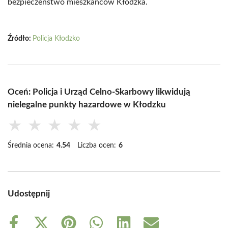
bezpieczeństwo mieszkańców Kłodzka.
Źródło:
Policja Kłodzko
Oceń: Policja i Urząd Celno-Skarbowy likwidują
nielegalne punkty hazardowe w Kłodzku
★
★
★
★
★
Średnia ocena:
4.54
Liczba ocen:
6
Udostępnij
Share
Share
Share
Share
Share
Share