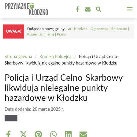
Przejdź
M
do
treści
Dołącz do nowej grupy
Kłodzko - Ogłoszenia | Sprzedam |
UWAGA!
Kupię | Zamienię | Praca
Strona główna
/
Kronika Policyjna
/
Policja i Urząd Celno-
Skarbowy likwidują nielegalne punkty hazardowe w Kłodzku
Policja i Urząd Celno-Skarbowy
likwidują nielegalne punkty
hazardowe w Kłodzku
Data dodania:
20 marca 2025 r.
Share
Share
Share
Share
Share
Share