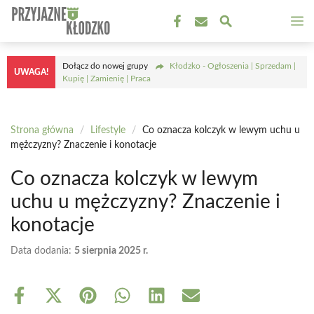
Przejdź
M
do
treści
Dołącz do nowej grupy
Kłodzko - Ogłoszenia | Sprzedam |
UWAGA!
Kupię | Zamienię | Praca
Strona główna
/
Lifestyle
/
Co oznacza kolczyk w lewym uchu u
mężczyzny? Znaczenie i konotacje
Co oznacza kolczyk w lewym
uchu u mężczyzny? Znaczenie i
konotacje
Data dodania:
5 sierpnia 2025 r.
Share
Share
Share
Share
Share
Share
on
on
on
on
on
on