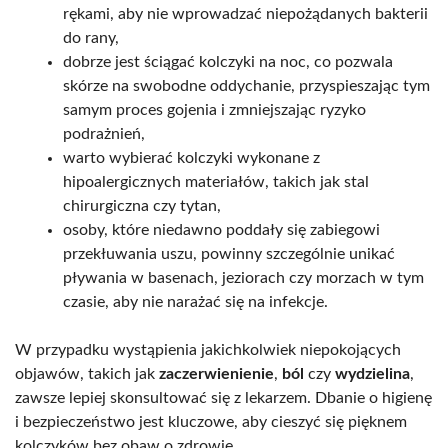
rękami, aby nie wprowadzać niepożądanych bakterii
do rany,
dobrze jest ściągać kolczyki na noc, co pozwala
skórze na swobodne oddychanie, przyspieszając tym
samym proces gojenia i zmniejszając ryzyko
podrażnień,
warto wybierać kolczyki wykonane z
hipoalergicznych materiałów, takich jak stal
chirurgiczna czy tytan,
osoby, które niedawno poddały się zabiegowi
przekłuwania uszu, powinny szczególnie unikać
pływania w basenach, jeziorach czy morzach w tym
czasie, aby nie narażać się na infekcje.
W przypadku wystąpienia jakichkolwiek niepokojących
objawów, takich jak
zaczerwienienie
,
ból
czy
wydzielina
,
zawsze lepiej skonsultować się z lekarzem. Dbanie o higienę
i bezpieczeństwo jest kluczowe, aby cieszyć się pięknem
kolczyków bez obaw o zdrowie.