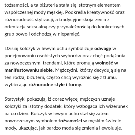
tożsamości, a ta biżuteria stała się istotnym elementem
współczesnej mody męskiej. Podkreśla kreatywność oraz
różnorodność stylizacji, a tradycyjne skojarzenia z
orientacją seksualną czy przynależnością do konkretnych
grup powoli odchodzą w niepamięć.
Dzisiaj kolczyk w lewym uchu symbolizuje
odwagę
w
podejmowaniu osobistych wyborów oraz chęć podążania
za nowoczesnymi trendami, które promują
wolność w
manifestowaniu siebie
. Mężczyźni, którzy decydują się na
ten rodzaj biżuterii, często chcą wyróżnić się z tłumu,
wybierając
różnorodne style i formy
.
Statystyki pokazują, iż coraz więcej mężczyzn uznaje
kolczyki za istotny dodatek, który wzbogaca ich wizerunek
na co dzień. Kolczyk w lewym uchu stał się zatem
nowoczesnym symbolem
tożsamości
w męskim świecie
mody, ukazując, jak bardzo moda się zmienia i ewoluuje.