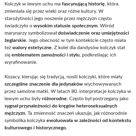
Kolczyk w lewym uchu ma
fascynującą historię
, która
zmieniała się przez wieki oraz różne kultury. W
starożytności jego noszenie przez mężczyzn często
świadczyło o
wysokim statusie społecznym
. Wśród
marynarzy symbolizował
doświadczenie oraz umiejętności
żeglarskie
. Jego obecność w tym kontekście często miała
też
walory estetyczne
. Z kolei dla dandysów kolczyk stał
się
emblematem zamożności i stylu
, podkreślając ich
wyrafinowanie.
Kozacy, kierując się tradycją, nosili kolczyki, które miały
szczególne znaczenie dla jedynaków
wychowywanych
przez samotne matki. W latach 80. interpretacje kolczyka w
lewym uchu były
różnorodne
. Często był postrzegany jako
sygnał przynależności do kręgów heteroseksualnych
mężczyzn
. Ta zmienność znaczeń ukazuje, jak różnorodnie
symbolika kolczyka
ewoluowała w zależności od kontekstu
kulturowego i historycznego
.