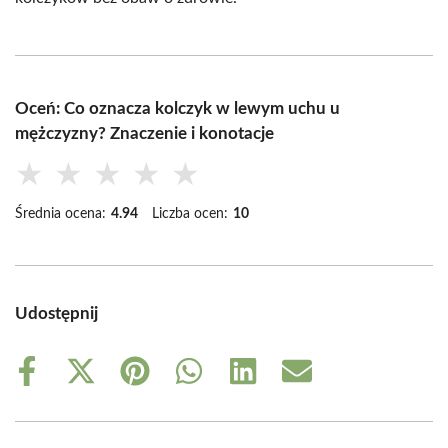
Oceń: Co oznacza kolczyk w lewym uchu u
mężczyzny? Znaczenie i konotacje
★
★
★
★
★
Średnia ocena:
4.94
Liczba ocen:
10
Udostępnij
Share
Share
Share
Share
Share
Share
on
on
on
on
on
on
Facebook
X
Pinterest
WhatsApp
LinkedIn
Email
(Twitter)