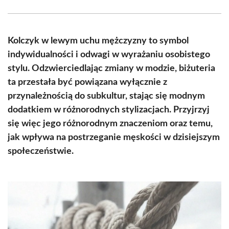
Facebook
X
Pinterest
WhatsApp
LinkedIn
Email
(Twitter)
Kolczyk w lewym uchu mężczyzny to symbol
indywidualności i odwagi w wyrażaniu osobistego
stylu. Odzwierciedlając zmiany w modzie, biżuteria
ta przestała być powiązana wyłącznie z
przynależnością do subkultur, stając się modnym
dodatkiem w różnorodnych stylizacjach. Przyjrzyj
się więc jego różnorodnym znaczeniom oraz temu,
jak wpływa na postrzeganie męskości w dzisiejszym
społeczeństwie.