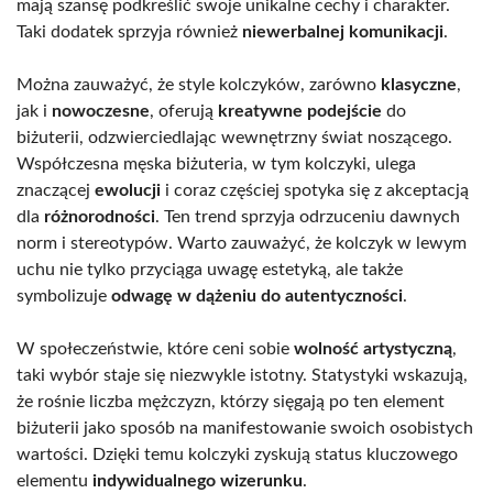
mają szansę podkreślić swoje unikalne cechy i charakter.
Taki dodatek sprzyja również
niewerbalnej komunikacji
.
Można zauważyć, że style kolczyków, zarówno
klasyczne
,
jak i
nowoczesne
, oferują
kreatywne podejście
do
biżuterii, odzwierciedlając wewnętrzny świat noszącego.
Współczesna męska biżuteria, w tym kolczyki, ulega
znaczącej
ewolucji
i coraz częściej spotyka się z akceptacją
dla
różnorodności
. Ten trend sprzyja odrzuceniu dawnych
norm i stereotypów. Warto zauważyć, że kolczyk w lewym
uchu nie tylko przyciąga uwagę estetyką, ale także
symbolizuje
odwagę w dążeniu do autentyczności
.
W społeczeństwie, które ceni sobie
wolność artystyczną
,
taki wybór staje się niezwykle istotny. Statystyki wskazują,
że rośnie liczba mężczyzn, którzy sięgają po ten element
biżuterii jako sposób na manifestowanie swoich osobistych
wartości. Dzięki temu kolczyki zyskują status kluczowego
elementu
indywidualnego wizerunku
.