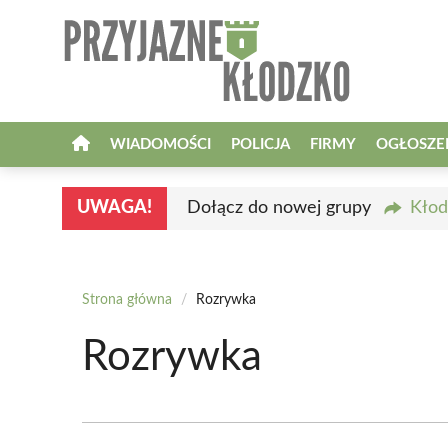
Przejdź
do
treści
WIADOMOŚCI
POLICJA
FIRMY
OGŁOSZE
UWAGA!
Dołącz do nowej grupy
Kłod
Strona główna
/
Rozrywka
Rozrywka