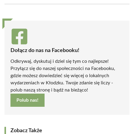
Facebook
X
Pinterest
WhatsApp
LinkedIn
Email
(Twitter)
Dołącz do nas na Facebooku!
Odkrywaj, dyskutuj i dziel się tym co najlepsze!
Przyłącz się do naszej społeczności na Facebooku,
gdzie możesz dowiedzieć się więcej o lokalnych
wydarzeniach w Kłodzku. Twoje zdanie się liczy -
polub naszą stronę i bądź na bieżąco!
Polub nas!
Zobacz Także