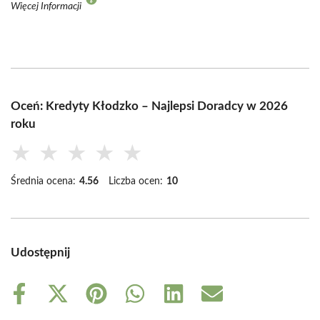
Więcej Informacji
Oceń: Kredyty Kłodzko – Najlepsi Doradcy w 2026
roku
★
★
★
★
★
Średnia ocena:
4.56
Liczba ocen:
10
Udostępnij
Share
Share
Share
Share
Share
Share
on
on
on
on
on
on