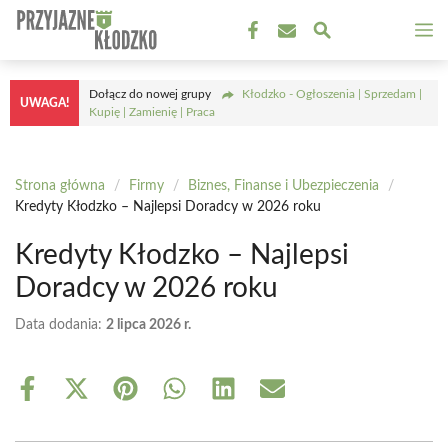
Przejdź
M
do
treści
Dołącz do nowej grupy
Kłodzko - Ogłoszenia | Sprzedam |
UWAGA!
Kupię | Zamienię | Praca
Strona główna
/
Firmy
/
Biznes, Finanse i Ubezpieczenia
/
Kredyty Kłodzko – Najlepsi Doradcy w 2026 roku
Kredyty Kłodzko – Najlepsi
Doradcy w 2026 roku
Data dodania:
2 lipca 2026 r.
Share
Share
Share
Share
Share
Share
on
on
on
on
on
on
Facebook
X
Pinterest
WhatsApp
LinkedIn
Email
(Twitter)