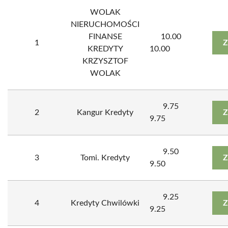
WOLAK
NIERUCHOMOŚCI
FINANSE
10.00
1
Z
KREDYTY
10.00
KRZYSZTOF
WOLAK
9.75
2
Kangur Kredyty
Z
9.75
9.50
3
Tomi. Kredyty
Z
9.50
9.25
4
Kredyty Chwilówki
Z
9.25