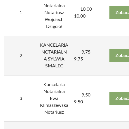
Notarialna
10.00
1
Notariusz
Zobac
10.00
Wojciech
Dzięcioł
KANCELARIA
NOTARIALN
9.75
2
Zobac
A SYLWIA
9.75
SMALEC
Kancelaria
Notarialna
9.50
3
Ewa
Zobac
9.50
Klimaszewska
Notariusz