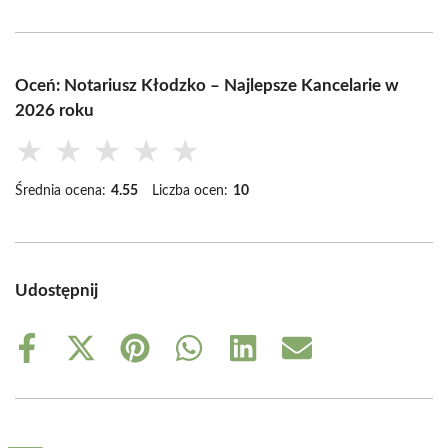
Oceń: Notariusz Kłodzko – Najlepsze Kancelarie w
2026 roku
★
★
★
★
★
Średnia ocena:
4.55
Liczba ocen:
10
Udostępnij
Share
Share
Share
Share
Share
Share
on
on
on
on
on
on
Facebook
X
Pinterest
WhatsApp
LinkedIn
Email
(Twitter)