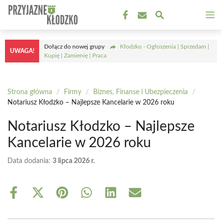
Przejdź
M
do
treści
Dołącz do nowej grupy
Kłodzko - Ogłoszenia | Sprzedam |
UWAGA!
Kupię | Zamienię | Praca
Strona główna
/
Firmy
/
Biznes, Finanse i Ubezpieczenia
/
Notariusz Kłodzko – Najlepsze Kancelarie w 2026 roku
Notariusz Kłodzko – Najlepsze
Kancelarie w 2026 roku
Data dodania:
3 lipca 2026 r.
Share
Share
Share
Share
Share
Share
on
on
on
on
on
on
Facebook
X
Pinterest
WhatsApp
LinkedIn
Email
(Twitter)