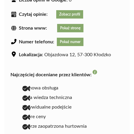
Liczba opinii w Google:
6
Czytaj opinie:
Zobacz profil
Strona www:
Pokaż stronę
Numer telefonu:
Pokaż numer
Lokalizacja:
Objazdowa 12, 57-300 Kłodzko
Najczęściej doceniane przez klientów:
fachowa obsługa
duża wiedza techniczna
indywidualne podejście
dobre ceny
dobrze zaopatrzona hurtownia