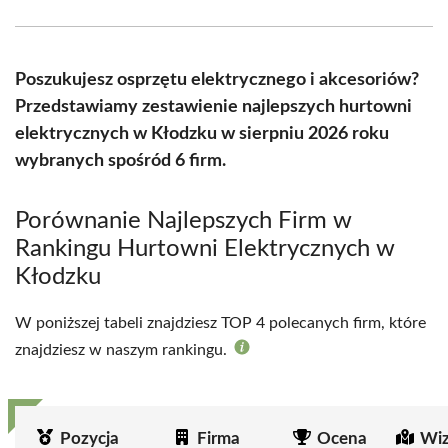
Facebook
X
Pinterest
WhatsApp
LinkedIn
Email
(Twitter)
Poszukujesz osprzętu elektrycznego i akcesoriów?
Przedstawiamy zestawienie najlepszych hurtowni
elektrycznych w Kłodzku w sierpniu 2026 roku
wybranych spośród 6 firm.
Porównanie Najlepszych Firm w
Rankingu Hurtowni Elektrycznych w
Kłodzku
W poniższej tabeli znajdziesz TOP 4 polecanych firm, które
znajdziesz w naszym rankingu.
Pozycja
Firma
Ocena
Wiz