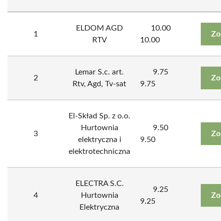
ELDOM AGD
10.00
1
Zo
RTV
10.00
Lemar S.c. art.
9.75
2
Zo
Rtv, Agd, Tv-sat
9.75
El-Skład Sp. z o.o.
Hurtownia
9.50
3
Zo
elektryczna i
9.50
elektrotechniczna
ELECTRA S.C.
9.25
4
Hurtownia
Zo
9.25
Elektryczna