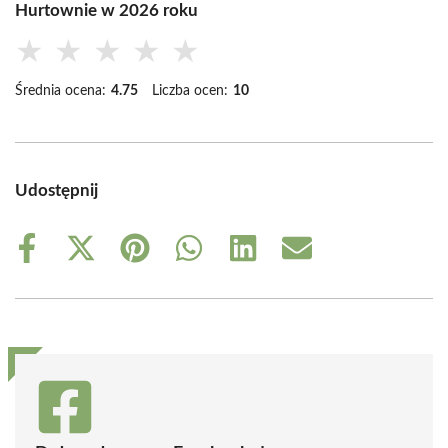
Hurtownie w 2026 roku
★
★
★
★
★
Średnia ocena:
4.75
Liczba ocen:
10
Udostępnij
Share
Share
Share
Share
Share
Share
on
on
on
on
on
on
Facebook
X
Pinterest
WhatsApp
LinkedIn
Email
(Twitter)