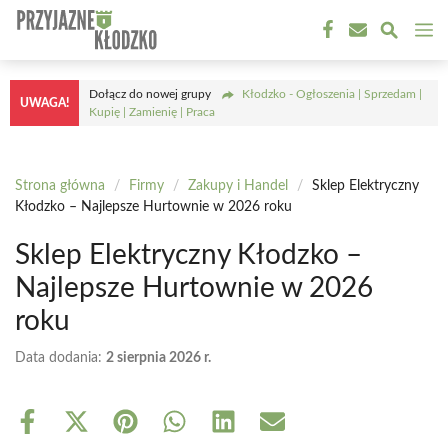
Przejdź
M
do
treści
Dołącz do nowej grupy
Kłodzko - Ogłoszenia | Sprzedam |
UWAGA!
Kupię | Zamienię | Praca
Strona główna
/
Firmy
/
Zakupy i Handel
/
Sklep Elektryczny
Kłodzko – Najlepsze Hurtownie w 2026 roku
Sklep Elektryczny Kłodzko –
Najlepsze Hurtownie w 2026
roku
Data dodania:
2 sierpnia 2026 r.
Share
Share
Share
Share
Share
Share
on
on
on
on
on
on