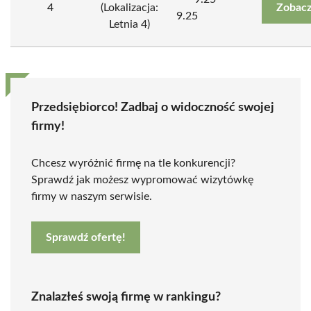
4
(Lokalizacja:
Zobacz
9.25
Letnia 4)
Przedsiębiorco! Zadbaj o widoczność swojej
firmy!
Chcesz wyróżnić firmę na tle konkurencji?
Sprawdź jak możesz wypromować wizytówkę
firmy w naszym serwisie.
Sprawdź ofertę!
Znalazłeś swoją firmę w rankingu?