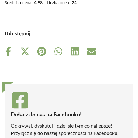
Średnia ocena:
4.98
Liczba ocen:
24
Udostępnij
Share
Share
Share
Share
Share
Share
on
on
on
on
on
on
Facebook
X
Pinterest
WhatsApp
LinkedIn
Email
(Twitter)
Dołącz do nas na Facebooku!
Odkrywaj, dyskutuj i dziel się tym co najlepsze!
Przyłącz się do naszej społeczności na Facebooku,