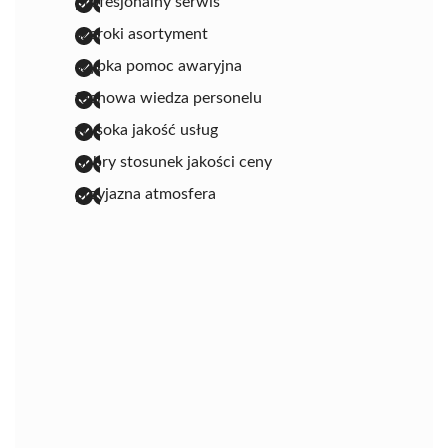
profesjonalny serwis
szeroki asortyment
szybka pomoc awaryjna
fachowa wiedza personelu
wysoka jakość usług
dobry stosunek jakości ceny
przyjazna atmosfera