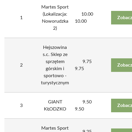
Martes Sport
(Lokalizacja:
10.00
1
Zobacz
Noworudzka
10.00
2)
Hejszowina
s.c. Sklep ze
sprzętem
9.75
2
Zobacz
górskim i
9.75
sportowo -
turystycznym
GIANT
9.50
3
Zobacz
KŁODZKO
9.50
Martes Sport
9.25