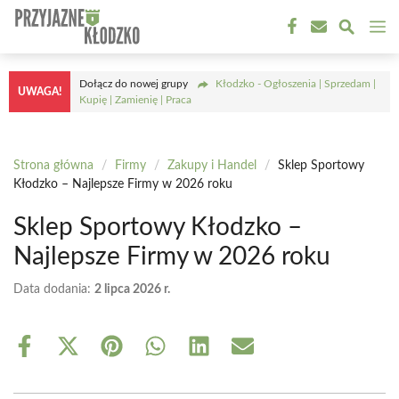
Przejdź
M
do
treści
Dołącz do nowej grupy
Kłodzko - Ogłoszenia | Sprzedam |
UWAGA!
Kupię | Zamienię | Praca
Strona główna
/
Firmy
/
Zakupy i Handel
/
Sklep Sportowy
Kłodzko – Najlepsze Firmy w 2026 roku
Sklep Sportowy Kłodzko –
Najlepsze Firmy w 2026 roku
Data dodania:
2 lipca 2026 r.
Share
Share
Share
Share
Share
Share
on
on
on
on
on
on
Facebook
X
Pinterest
WhatsApp
LinkedIn
Email
(Twitter)