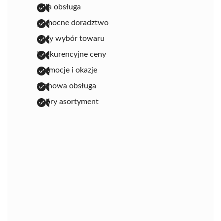
miła obsługa
pomocne doradztwo
duży wybór towaru
konkurencyjne ceny
promocje i okazje
fachowa obsługa
dobry asortyment