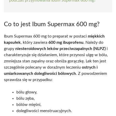
podczas przyjmowania Ibum Supermax 600 mg?
Co to jest Ibum Supermax 600 mg?
Ibum Supermax 600 mg to preparat w postaci
miękkich
kapsułek
, który zawiera
600 mg ibuprofenu
. Należy do
grupy
niesteroidowych leków przeciwzapalnych (NLPZ)
i
charakteryzuje się działaniem, które przynosi ulgę w bólu,
zmniejsza stan zapalny oraz obniża gorączkę. Lek ten jest
szczególnie polecany w doraźnym leczeniu
ostrych i
umiarkowanych dolegliwości bólowych
. Z powodzeniem
sprawdza się w przypadku:
bólu głowy,
bólu zęba,
bólów mięśni,
dolegliwości menstruacyjnych.