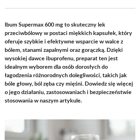
Facebook
X
Pinterest
WhatsApp
LinkedIn
Email
(Twitter)
Ibum Supermax 600 mg to skuteczny lek
przeciwbólowy w postaci miękkich kapsułek, który
oferuje szybkie i efektywne wsparcie w walce z
bólem, stanami zapalnymi oraz gorączką. Dzięki
wysokiej dawce ibuprofenu, preparat ten jest
idealnym wyborem dla osób dorosłych do
łagodzenia różnorodnych dolegliwości, takich jak
bóle głowy, ból zęba czy mięśni. Dowiedz się więcej
o jego działaniu, zastosowaniach i bezpieczeństwie
stosowania w naszym artykule.