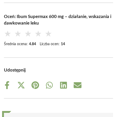
Oceń: Ibum Supermax 600 mg – działanie, wskazania i
dawkowanie leku
★
★
★
★
★
Średnia ocena:
4.84
Liczba ocen:
14
Udostępnij
Share
Share
Share
Share
Share
Share
on
on
on
on
on
on
Facebook
X
Pinterest
WhatsApp
LinkedIn
Email
(Twitter)