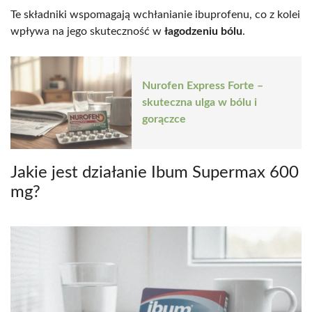
Te składniki wspomagają wchłanianie ibuprofenu, co z kolei
wpływa na jego skuteczność w
łagodzeniu bólu
.
Nurofen Express Forte –
skuteczna ulga w bólu i
gorączce
Jakie jest działanie Ibum Supermax 600
mg?