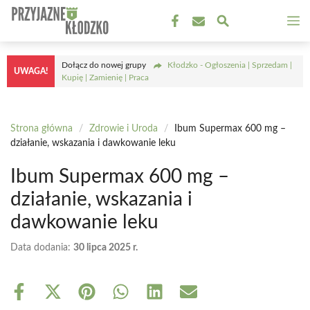
Przejdź
M
do
treści
Dołącz do nowej grupy
Kłodzko - Ogłoszenia | Sprzedam |
UWAGA!
Kupię | Zamienię | Praca
Strona główna
/
Zdrowie i Uroda
/
Ibum Supermax 600 mg –
działanie, wskazania i dawkowanie leku
Ibum Supermax 600 mg –
działanie, wskazania i
dawkowanie leku
Data dodania:
30 lipca 2025 r.
Share
Share
Share
Share
Share
Share
on
on
on
on
on
on