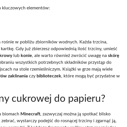
ch kluczowych elementów:
a rośnie w pobliżu zbiorników wodnych. Każda trzcina,
artkę. Gdy już zbierzesz odpowiednią ilość trzciny, umieść
krowy
lub
konie
, ale warto również zwrócić uwagę na
skórę
o zebraniu wszystkich potrzebnych składników przystąp do
scach na stole rzemieślniczym. Książki w grze mają wiele
łów zaklinania
czy
biblioteczek
, które mogą być przydatne w
ny cukrowej do papieru?
lu biomach
Minecraft
, zazwyczaj można ją spotkać blisko
 zebrać, wystarczy podejść do rosnącej trzciny i zgarnąć ją,