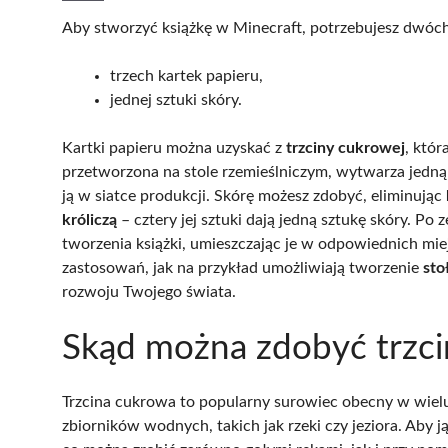
Aby stworzyć książkę w Minecraft, potrzebujesz dwó
trzech kartek papieru,
jednej sztuki skóry.
Kartki papieru można uzyskać z
trzciny cukrowej
, któr
przetworzona na stole rzemieślniczym, wytwarza jedną k
ją w siatce produkcji. Skórę możesz zdobyć, eliminując
króliczą
– cztery jej sztuki dają jedną sztukę skóry. P
tworzenia książki, umieszczając je w odpowiednich miej
zastosowań, jak na przykład umożliwiają tworzenie
sto
rozwoju Twojego świata.
Skąd można zdobyć trzci
Trzcina cukrowa to popularny surowiec obecny w wie
zbiorników wodnych, takich jak rzeki czy jeziora. Aby ją