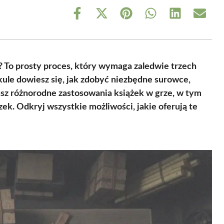
Share
Share
Share
Share
Share
Share
on
on
on
on
on
on
Facebook
X
Pinterest
WhatsApp
LinkedIn
Email
(Twitter)
? To prosty proces, który wymaga zaledwie trzech
ykule dowiesz się, jak zdobyć niezbędne surowce,
nasz różnorodne zastosowania książek w grze, w tym
zek. Odkryj wszystkie możliwości, jakie oferują te