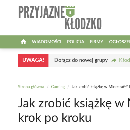
Przejdź
do
treści
WIADOMOŚCI
POLICJA
FIRMY
OGŁOSZE
UWAGA!
Dołącz do nowej grupy
Kłod
Strona główna
/
Gaming
/
Jak zrobić książkę w Minecraft?
Jak zrobić książkę w
krok po kroku