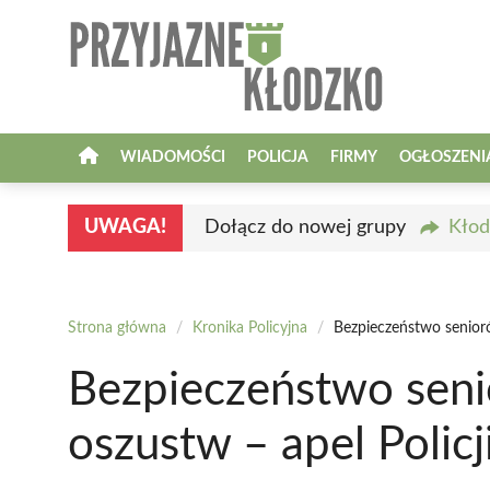
Przejdź
do
treści
WIADOMOŚCI
POLICJA
FIRMY
OGŁOSZENI
UWAGA!
Dołącz do nowej grupy
Kłod
Strona główna
/
Kronika Policyjna
/
Bezpieczeństwo senioró
Bezpieczeństwo seni
oszustw – apel Policj