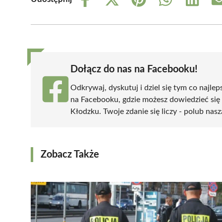
Share
Share
Share
Share
Share
on
on
on
on
on
Facebook
X
Pinterest
WhatsApp
LinkedIn
(Twitter)
Dołącz do nas na Facebooku!
Odkrywaj, dyskutuj i dziel się tym co najlep
na Facebooku, gdzie możesz dowiedzieć się
Kłodzku. Twoje zdanie się liczy - polub nasz
Zobacz Także