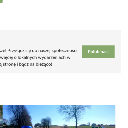
Share
on
Email
sze! Przyłącz się do naszej społeczności
Polub nas!
 więcej o lokalnych wydarzeniach w
ą stronę i bądź na bieżąco!