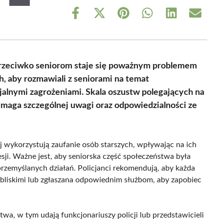
Share
Share
Share
Share
Share
Share
on
on
on
on
on
on
Facebook
X
Pinterest
WhatsApp
LinkedIn
Email
(Twitter)
przeciwko seniorom staje się poważnym problemem
ch, aby rozmawiali z seniorami na temat
jalnymi zagrożeniami. Skala oszustw polegających na
aga szczególnej uwagi oraz odpowiedzialności ze
ej wykorzystują zaufanie osób starszych, wpływając na ich
ji. Ważne jest, aby seniorska część społeczeństwa była
rzemyślanych działań. Policjanci rekomendują, aby każda
 bliskimi lub zgłaszana odpowiednim służbom, aby zapobiec
, w tym udają funkcjonariuszy policji lub przedstawicieli