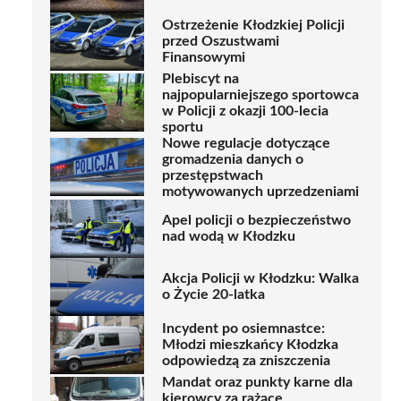
Ostrzeżenie Kłodzkiej Policji
przed Oszustwami
Finansowymi
Plebiscyt na
najpopularniejszego sportowca
w Policji z okazji 100-lecia
sportu
Nowe regulacje dotyczące
gromadzenia danych o
przestępstwach
motywowanych uprzedzeniami
Apel policji o bezpieczeństwo
nad wodą w Kłodzku
Akcja Policji w Kłodzku: Walka
o Życie 20-latka
Incydent po osiemnastce:
Młodzi mieszkańcy Kłodzka
odpowiedzą za zniszczenia
Mandat oraz punkty karne dla
kierowcy za rażące