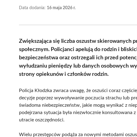
Data dodania:
16 maja 2026 r.
Zwiększająca się liczba oszustw skierowanych 
społecznym. Policjanci apelują do rodzin i bliski
bezpieczeństwa oraz ostrzegali ich przed potenc
wyłudzaniu pieniędzy lub danych osobowych wym
strony opiekunów i członków rodzin.
Policja Kłodzka zwraca uwagę, że oszuści coraz części
decyzje poprzez wywoływanie poczucia strachu lub pres
świadoma niebezpieczeństw, jakie mogą wynikać z niep
podejrzana sytuacja była niezwłocznie konsultowana z
utracie oszczędności.
Wielu przestępców podąża za nowymi metodami oszustwa