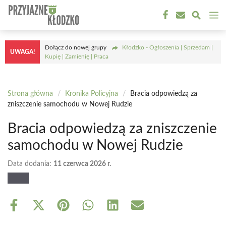
Przejdź
M
do
treści
Dołącz do nowej grupy
Kłodzko - Ogłoszenia | Sprzedam |
UWAGA!
Kupię | Zamienię | Praca
Strona główna
/
Kronika Policyjna
/
Bracia odpowiedzą za
zniszczenie samochodu w Nowej Rudzie
Bracia odpowiedzą za zniszczenie
samochodu w Nowej Rudzie
Data dodania:
11 czerwca 2026 r.
Share
Share
Share
Share
Share
Share
on
on
on
on
on
on
Facebook
X
Pinterest
WhatsApp
LinkedIn
Email