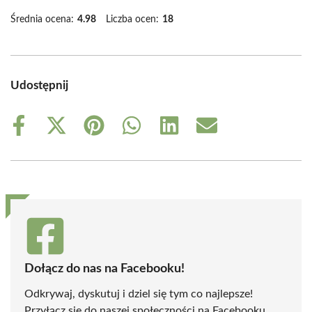
Średnia ocena:
4.98
Liczba ocen:
18
Udostępnij
Share
Share
Share
Share
Share
Share
on
on
on
on
on
on
Facebook
X
Pinterest
WhatsApp
LinkedIn
Email
(Twitter)
Dołącz do nas na Facebooku!
Odkrywaj, dyskutuj i dziel się tym co najlepsze!
Przyłącz się do naszej społeczności na Facebooku,