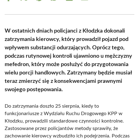
on
on
on
on
on
on
Facebook
X
Pinterest
WhatsApp
LinkedIn
Email
(Twitter)
W ostatnich dniach policjanci z Kłodzka dokonali
zatrzymania kierowcy, który prowadził pojazd pod
wpływem substancji odurzających. Oprócz tego,
podczas rutynowej kontroli ujawniono u mężczyzny
mefedron, który może posłużyć do przygotowania
wielu porcji handlowych. Zatrzymany będzie musiał
teraz zmierzyć się z konsekwencjami prawnymi
swojego postępowania.
Do zatrzymania doszło 25 sierpnia, kiedy to
funkcjonariusze z Wydziału Ruchu Drogowego KPP w
Kłodzku, prowadzili standardowe czynności kontrolne.
Zastosowane przez policjantów metody sprawiły, że
zachowanie kierowcy wzbudziło ich podejrzenia. Podczas