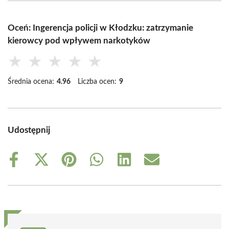
Oceń: Ingerencja policji w Kłodzku: zatrzymanie
kierowcy pod wpływem narkotyków
★
★
★
★
★
Średnia ocena:
4.96
Liczba ocen:
9
Udostępnij
Share
Share
Share
Share
Share
Share
on
on
on
on
on
on
Facebook
X
Pinterest
WhatsApp
LinkedIn
Email
(Twitter)