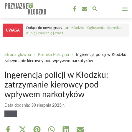
Przejdź
M
do
treści
Dołącz do nowej grupy
Kłodzko - Ogłoszenia | Sprzedam |
UWAGA!
Kupię | Zamienię | Praca
Strona główna
/
Kronika Policyjna
/
Ingerencja policji w Kłodzku:
zatrzymanie kierowcy pod wpływem narkotyków
Ingerencja policji w Kłodzku:
zatrzymanie kierowcy pod
wpływem narkotyków
Data dodania:
30 sierpnia 2025 r.
Share
Share
Share
Share
Share
Share