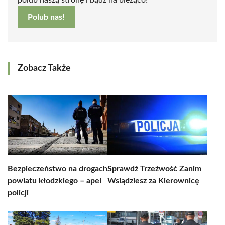
polub naszą stronę i bądź na bieżąco!
Polub nas!
Zobacz Także
Bezpieczeństwo na drogach
Sprawdź Trzeźwość Zanim
powiatu kłodzkiego – apel
Wsiądziesz za Kierownicę
policji