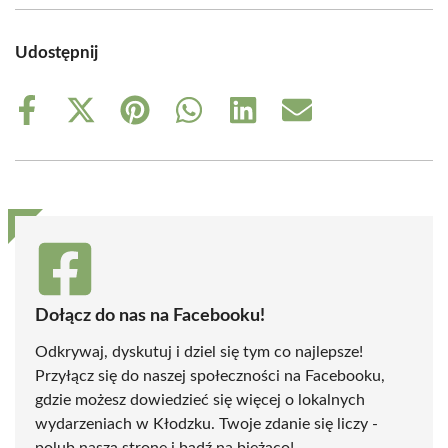
Udostępnij
Share
Share
Share
Share
Share
Share
on
on
on
on
on
on
Facebook
X
Pinterest
WhatsApp
LinkedIn
Email
(Twitter)
Dołącz do nas na Facebooku!
Odkrywaj, dyskutuj i dziel się tym co najlepsze!
Przyłącz się do naszej społeczności na Facebooku,
gdzie możesz dowiedzieć się więcej o lokalnych
wydarzeniach w Kłodzku. Twoje zdanie się liczy -