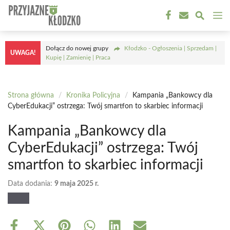
Przejdź
M
do
treści
Dołącz do nowej grupy
Kłodzko - Ogłoszenia | Sprzedam |
UWAGA!
Kupię | Zamienię | Praca
Strona główna
/
Kronika Policyjna
/
Kampania „Bankowcy dla
CyberEdukacji” ostrzega: Twój smartfon to skarbiec informacji
Kampania „Bankowcy dla
CyberEdukacji” ostrzega: Twój
smartfon to skarbiec informacji
Data dodania:
9 maja 2025 r.
Share
Share
Share
Share
Share
Share