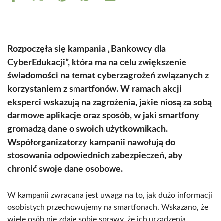
on
on
on
on
on
on
Facebook
X
Pinterest
WhatsApp
LinkedIn
Email
(Twitter)
Rozpoczęła się kampania „Bankowcy dla
CyberEdukacji”, która ma na celu zwiększenie
świadomości na temat cyberzagrożeń związanych z
korzystaniem z smartfonów. W ramach akcji
eksperci wskazują na zagrożenia, jakie niosą za sobą
darmowe aplikacje oraz sposób, w jaki smartfony
gromadzą dane o swoich użytkownikach.
Współorganizatorzy kampanii nawołują do
stosowania odpowiednich zabezpieczeń, aby
chronić swoje dane osobowe.
W kampanii zwracana jest uwaga na to, jak dużo informacji
osobistych przechowujemy na smartfonach. Wskazano, że
wiele osób nie zdaje sobie sprawy, że ich urządzenia