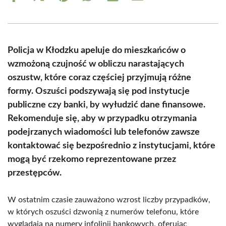
on
on
on
on
on
on
Facebook
X
Pinterest
WhatsApp
LinkedIn
Email
(Twitter)
Policja w Kłodzku apeluje do mieszkańców o
wzmożoną czujność w obliczu narastających
oszustw, które coraz częściej przyjmują różne
formy. Oszuści podszywają się pod instytucje
publiczne czy banki, by wyłudzić dane finansowe.
Rekomenduje się, aby w przypadku otrzymania
podejrzanych wiadomości lub telefonów zawsze
kontaktować się bezpośrednio z instytucjami, które
mogą być rzekomo reprezentowane przez
przestępców.
W ostatnim czasie zauważono wzrost liczby przypadków,
w których oszuści dzwonią z numerów telefonu, które
wyglądają na numery infolinii bankowych, oferując