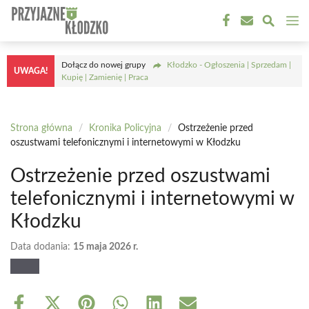
Przejdź
M
do
treści
Dołącz do nowej grupy
Kłodzko - Ogłoszenia | Sprzedam |
UWAGA!
Kupię | Zamienię | Praca
Strona główna
/
Kronika Policyjna
/
Ostrzeżenie przed
oszustwami telefonicznymi i internetowymi w Kłodzku
Ostrzeżenie przed oszustwami
telefonicznymi i internetowymi w
Kłodzku
Data dodania:
15 maja 2026 r.
Share
Share
Share
Share
Share
Share