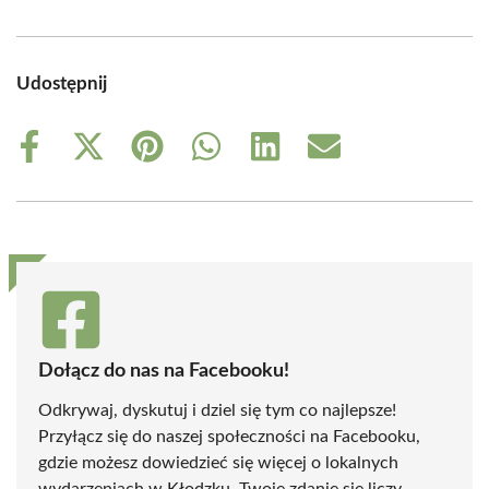
Udostępnij
Share
Share
Share
Share
Share
Share
on
on
on
on
on
on
Facebook
X
Pinterest
WhatsApp
LinkedIn
Email
(Twitter)
Dołącz do nas na Facebooku!
Odkrywaj, dyskutuj i dziel się tym co najlepsze!
Przyłącz się do naszej społeczności na Facebooku,
gdzie możesz dowiedzieć się więcej o lokalnych