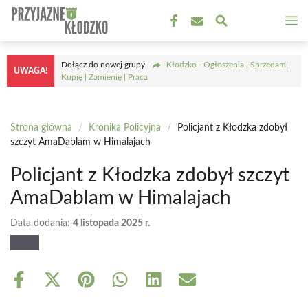
Przejdź
M
do
treści
Dołącz do nowej grupy
Kłodzko - Ogłoszenia | Sprzedam |
UWAGA!
Kupię | Zamienię | Praca
Strona główna
/
Kronika Policyjna
/
Policjant z Kłodzka zdobył
szczyt AmaDablam w Himalajach
Policjant z Kłodzka zdobył szczyt
AmaDablam w Himalajach
Data dodania:
4 listopada 2025 r.
Share
Share
Share
Share
Share
Share
on
on
on
on
on
on
Facebook
X
Pinterest
WhatsApp
LinkedIn
Email