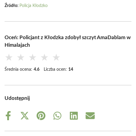
Źródło:
Policja Kłodzko
Oceń: Policjant z Kłodzka zdobył szczyt AmaDablam w
Himalajach
★
★
★
★
★
Średnia ocena:
4.6
Liczba ocen:
14
Udostępnij
Share
Share
Share
Share
Share
Share
on
on
on
on
on
on
Facebook
X
Pinterest
WhatsApp
LinkedIn
Email
(Twitter)