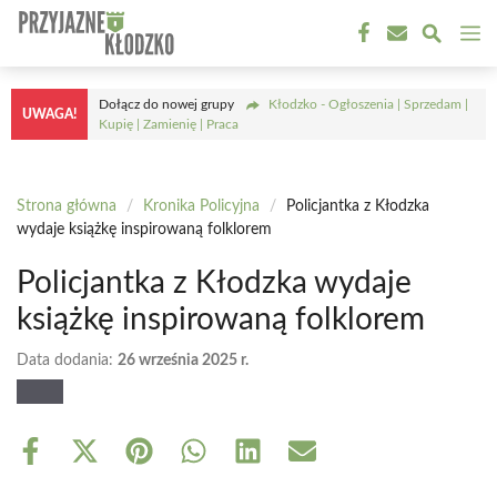
Przejdź
M
do
treści
Dołącz do nowej grupy
Kłodzko - Ogłoszenia | Sprzedam |
UWAGA!
Kupię | Zamienię | Praca
Strona główna
/
Kronika Policyjna
/
Policjantka z Kłodzka
wydaje książkę inspirowaną folklorem
Policjantka z Kłodzka wydaje
książkę inspirowaną folklorem
Data dodania:
26 września 2025 r.
Share
Share
Share
Share
Share
Share
on
on
on
on
on
on
Facebook
X
Pinterest
WhatsApp
LinkedIn
Email