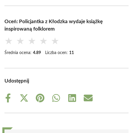
Oceń: Policjantka z Kłodzka wydaje książkę
inspirowaną folklorem
★
★
★
★
★
Średnia ocena:
4.89
Liczba ocen:
11
Udostępnij
Share
Share
Share
Share
Share
Share
on
on
on
on
on
on
Facebook
X
Pinterest
WhatsApp
LinkedIn
Email
(Twitter)