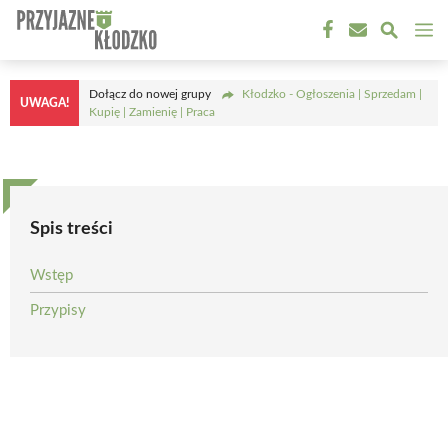
Przejdź
M
do
treści
Dołącz do nowej grupy
Kłodzko - Ogłoszenia | Sprzedam |
UWAGA!
Kupię | Zamienię | Praca
Spis treści
Wstęp
Przypisy