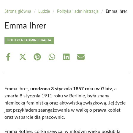
Strona główna
/
Ludzie
/
Polityka i administracja
/
Emma Ihrer
Emma Ihrer
POLITYKA I ADMINISTRACJA
Share
Share
Share
Share
Share
Share
on
on
on
on
on
on
Facebook
X
Pinterest
WhatsApp
LinkedIn
Email
(Twitter)
Emma Ihrer,
urodzona 3 stycznia 1857 roku w Glatz
, a
zmarła 8 stycznia 1911 roku w Berlinie, była znaną
niemiecką feministką oraz aktywistką związkową. Jej życie
jest przykładem zaangażowania w walkę o prawa kobiet
oraz wsparcie dla pracownic.
Emma Rother, córka szewca, w młodym wieku poślubiła