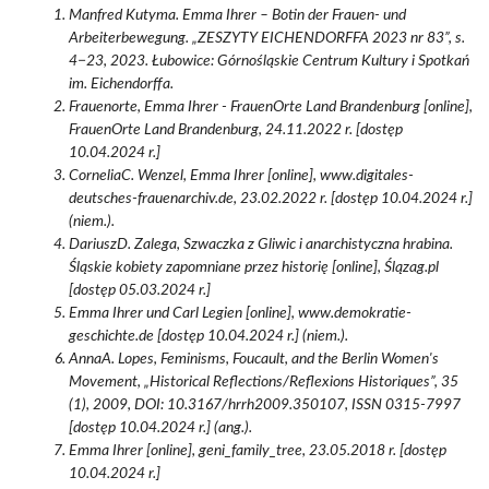
Manfred Kutyma. Emma Ihrer – Botin der Frauen- und
Arbeiterbewegung. „ZESZYTY EICHENDORFFA 2023 nr 83”, s.
4−23, 2023. Łubowice: Górnośląskie Centrum Kultury i Spotkań
im. Eichendorffa.
Frauenorte, Emma Ihrer - FrauenOrte Land Brandenburg [online],
FrauenOrte Land Brandenburg, 24.11.2022 r. [dostęp
10.04.2024 r.]
CorneliaC. Wenzel, Emma Ihrer [online], www.digitales-
deutsches-frauenarchiv.de, 23.02.2022 r. [dostęp 10.04.2024 r.]
(niem.).
DariuszD. Zalega, Szwaczka z Gliwic i anarchistyczna hrabina.
Śląskie kobiety zapomniane przez historię [online], Ślązag.pl
[dostęp 05.03.2024 r.]
Emma Ihrer und Carl Legien [online], www.demokratie-
geschichte.de [dostęp 10.04.2024 r.] (niem.).
AnnaA. Lopes, Feminisms, Foucault, and the Berlin Women's
Movement, „Historical Reflections/Reflexions Historiques”, 35
(1), 2009, DOI: 10.3167/hrrh2009.350107, ISSN 0315-7997
[dostęp 10.04.2024 r.] (ang.).
Emma Ihrer [online], geni_family_tree, 23.05.2018 r. [dostęp
10.04.2024 r.]