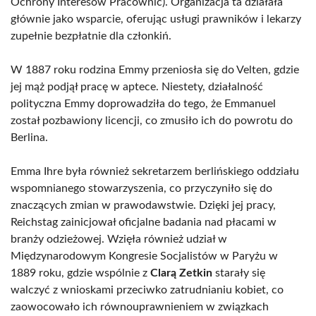
Ochrony Interesów Pracownic). Organizacja ta działała
głównie jako wsparcie, oferując usługi prawników i lekarzy
zupełnie bezpłatnie dla członkiń.
W 1887 roku rodzina Emmy przeniosła się do Velten, gdzie
jej mąż podjął pracę w aptece. Niestety, działalność
polityczna Emmy doprowadziła do tego, że Emmanuel
został pozbawiony licencji, co zmusiło ich do powrotu do
Berlina.
Emma Ihre była również sekretarzem berlińskiego oddziału
wspomnianego stowarzyszenia, co przyczyniło się do
znaczących zmian w prawodawstwie. Dzięki jej pracy,
Reichstag zainicjował oficjalne badania nad płacami w
branży odzieżowej. Wzięła również udział w
Międzynarodowym Kongresie Socjalistów w Paryżu w
1889 roku, gdzie wspólnie z
Clarą Zetkin
starały się
walczyć z wnioskami przeciwko zatrudnianiu kobiet, co
zaowocowało ich równouprawnieniem w związkach