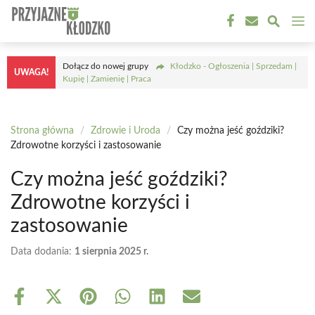
Przejdź
M
do
treści
Dołącz do nowej grupy
Kłodzko - Ogłoszenia | Sprzedam |
UWAGA!
Kupię | Zamienię | Praca
Strona główna
/
Zdrowie i Uroda
/
Czy można jeść goździki?
Zdrowotne korzyści i zastosowanie
Czy można jeść goździki?
Zdrowotne korzyści i
zastosowanie
Data dodania:
1 sierpnia 2025 r.
Share
Share
Share
Share
Share
Share
on
on
on
on
on
on