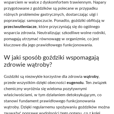
wsparciem w walce z dyskomfortem trawiennym. Napary
przygotowane z goździków są polecane w przypadku
różnych problemów gastrycznych, dostarczając ulgi i
poprawiając samopoczucie. Ponadto, goździki obfitują w
przeciwutleniacze
, które przyczyniają się do ogólnego
wsparcia zdrowia. Neutralizując szkodliwe wolne rodniki,
pomagają utrzymać równowagę w organizmie, co jest
kluczowe dla jego prawidłowego funkcjonowania.
W jaki sposób goździki wspomagają
zdrowie wątroby?
Goździki są niezwykle korzystne dla zdrowia
wątroby
,
przede wszystkim dzięki obecności
eugenolu
. Ten związek
chemiczny wyróżnia się wieloma pozytywnymi
właściwościami, w tym działaniem detoksykującym, co
stanowi fundament prawidłowego funkcjonowania
wątroby. Dzięki regularnemu spożywaniu goździków można
zauważyć poprawę wydolności tego organu, co z kolei