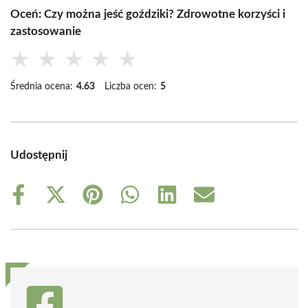
Oceń: Czy można jeść goździki? Zdrowotne korzyści i
zastosowanie
★
★
★
★
★
Średnia ocena:
4.63
Liczba ocen:
5
Udostępnij
Share
Share
Share
Share
Share
Share
on
on
on
on
on
on
Facebook
X
Pinterest
WhatsApp
LinkedIn
Email
(Twitter)