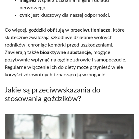
magnez
wspiera działania mięśni i układu
nerwowego,
cynk
jest kluczowy dla naszej odporności.
Co więcej, goździki obfitują w
przeciwutleniacze
, które
skutecznie zwalczają szkodliwe działanie wolnych
rodników, chroniąc komórki przed uszkodzeniami.
Zawierają także
bioaktywne substancje
, mogące
pozytywnie wpłynąć na ogólne zdrowie i samopoczucie.
Regularne włączenie ich do diety może przynieść wiele
korzyści zdrowotnych i znacząco ją wzbogacić.
Jakie są przeciwwskazania do
stosowania goździków?