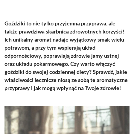
Facebook
X
Pinterest
WhatsApp
LinkedIn
Email
(Twitter)
Goździki to nie tylko przyjemna przyprawa, ale
także prawdziwa skarbnica zdrowotnych korzyści!
Ich unikalny aromat nadaje wyjątkowy smak wielu
potrawom, a przy tym wspierają układ
odpornościowy, poprawiają zdrowie jamy ustnej
oraz układu pokarmowego. Czy warto włączyć
goździki do swojej codziennej diety? Sprawdź, jakie
właściwości lecznicze niosą ze sobą te aromatyczne
przyprawy i jak mogą wpłynąć na Twoje zdrowie!