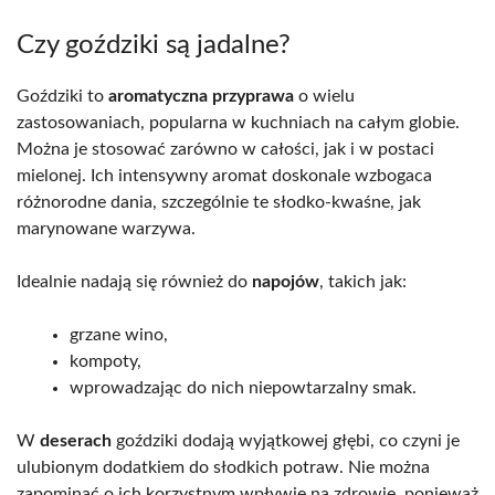
Czy goździki są jadalne?
Goździki to
aromatyczna przyprawa
o wielu
zastosowaniach, popularna w kuchniach na całym globie.
Można je stosować zarówno w całości, jak i w postaci
mielonej. Ich intensywny aromat doskonale wzbogaca
różnorodne dania, szczególnie te słodko-kwaśne, jak
marynowane warzywa.
Idealnie nadają się również do
napojów
, takich jak:
grzane wino,
kompoty,
wprowadzając do nich niepowtarzalny smak.
W
deserach
goździki dodają wyjątkowej głębi, co czyni je
ulubionym dodatkiem do słodkich potraw. Nie można
zapominać o ich korzystnym wpływie na zdrowie, ponieważ