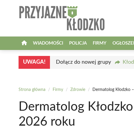
Przejdź
do
treści
WIADOMOŚCI
POLICJA
FIRMY
OGŁOSZE
UWAGA!
Dołącz do nowej grupy
Kłod
Strona główna
/
Firmy
/
Zdrowie
/
Dermatolog Kłodzko – 
Dermatolog Kłodzko 
2026 roku