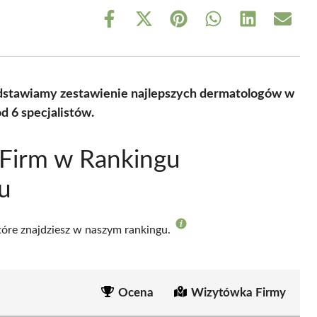
Share
Share
Share
Share
Share
Share
on
on
on
on
on
on
Facebook
X
Pinterest
WhatsApp
LinkedIn
Email
(Twitter)
edstawiamy zestawienie najlepszych dermatologów w
 6 specjalistów.
 Firm w Rankingu
u
które znajdziesz w naszym rankingu.
Ocena
Wizytówka Firmy