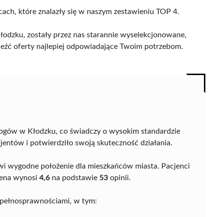
cach, które znalazły się w naszym zestawieniu TOP 4.
odzku, zostały przez nas starannie wyselekcjonowane,
naleźć oferty najlepiej odpowiadające Twoim potrzebom.
ogów w Kłodzku, co świadczy o wysokim standardzie
jentów i potwierdziło swoją skuteczność działania.
nowi wygodne położenie dla mieszkańców miasta. Pacjenci
ocena wynosi
4,6
na podstawie
53
opinii.
epełnosprawnościami, w tym: