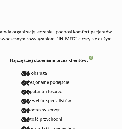
twia organizację leczenia i podnosi komfort pacjentów.
 i nowoczesnym rozwiązaniom,
"IN-MED"
cieszy się dużym
Najczęściej doceniane przez klientów:
miła obsługa
profesjonalne podejście
kompetentni lekarze
duży wybór specjalistów
nowoczesny sprzęt
czystość przychodni
dobry kontakt z pacjentem