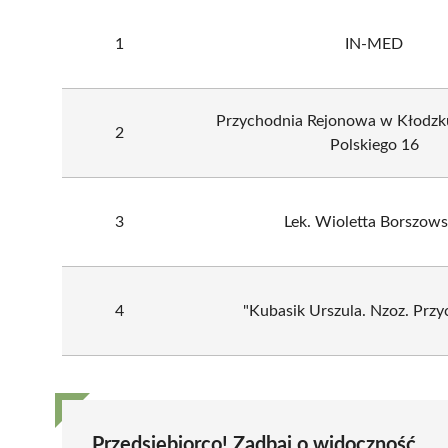
1
IN-MED
Przychodnia Rejonowa w Kłodzku
2
Polskiego 16
3
Lek. Wioletta Borszow
4
"Kubasik Urszula. Nzoz. Przy
Przedsiębiorco! Zadbaj o widoczność