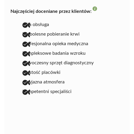
Najczęściej doceniane przez klientów:
miła obsługa
bezbolesne pobieranie krwi
profesjonalna opieka medyczna
kompleksowe badania wzroku
nowoczesny sprzęt diagnostyczny
czystość placówki
przyjazna atmosfera
kompetentni specjaliści