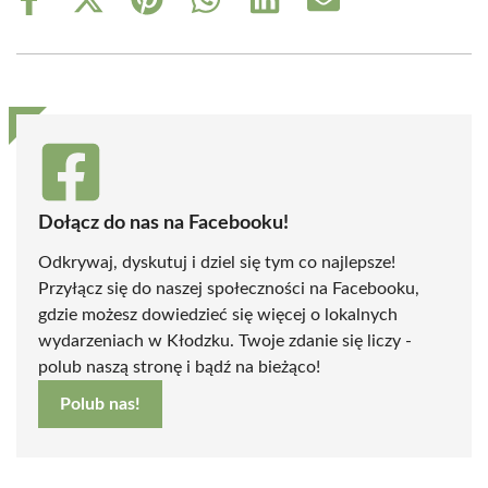
Share
Share
Share
Share
Share
Share
on
on
on
on
on
on
Facebook
X
Pinterest
WhatsApp
LinkedIn
Email
(Twitter)
Dołącz do nas na Facebooku!
Odkrywaj, dyskutuj i dziel się tym co najlepsze!
Przyłącz się do naszej społeczności na Facebooku,
gdzie możesz dowiedzieć się więcej o lokalnych
wydarzeniach w Kłodzku. Twoje zdanie się liczy -
polub naszą stronę i bądź na bieżąco!
Polub nas!