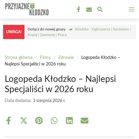
Przejdź
M
do
treści
Dołącz do nowej grupy
Kłodzko - Ogłoszenia | Sprzedam |
UWAGA!
Kupię | Zamienię | Praca
Strona główna
/
Firmy
/
Zdrowie
/
Logopeda Kłodzko –
Najlepsi Specjaliści w 2026 roku
Logopeda Kłodzko – Najlepsi
Specjaliści w 2026 roku
Data dodania:
3 sierpnia 2026 r.
Share
Share
Share
Share
Share
Share
on
on
on
on
on
on
Facebook
X
Pinterest
WhatsApp
LinkedIn
Email
(Twitter)