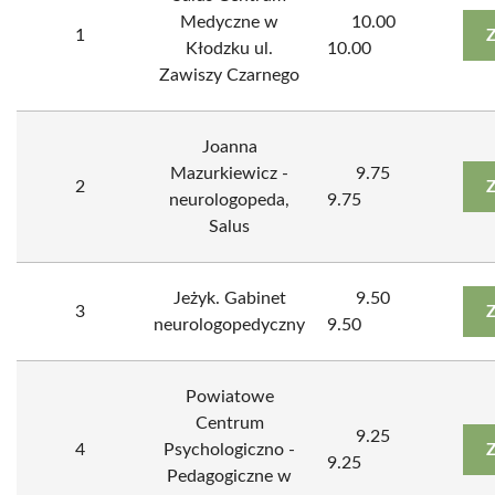
Medyczne w
10.00
1
Z
Kłodzku ul.
10.00
Zawiszy Czarnego
Joanna
Mazurkiewicz -
9.75
2
Z
neurologopeda,
9.75
Salus
Jeżyk. Gabinet
9.50
3
Z
neurologopedyczny
9.50
Powiatowe
Centrum
9.25
4
Psychologiczno -
Z
9.25
Pedagogiczne w