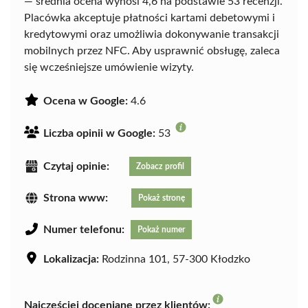
— średnia ocena wynosi 4,6 na podstawie 53 recenzji.
Placówka akceptuje płatności kartami debetowymi i
kredytowymi oraz umożliwia dokonywanie transakcji
mobilnych przez NFC. Aby usprawnić obsługę, zaleca
się wcześniejsze umówienie wizyty.
Ocena w Google:
4.6
Liczba opinii w Google:
53
Czytaj opinie:
Zobacz profil
Strona www:
Pokaż stronę
Numer telefonu:
Pokaż numer
Lokalizacja:
Rodzinna 101, 57-300 Kłodzko
Najczęściej doceniane przez klientów: