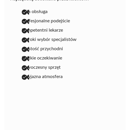
miła obsługa
profesjonalne podejście
kompetentni lekarze
szeroki wybór specjalistów
czystość przychodni
krótkie oczekiwanie
nowoczesny sprzęt
przyjazna atmosfera