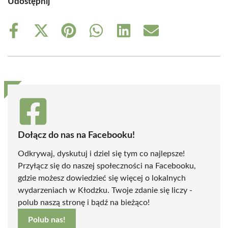
Udostępnij
Share
Share
Share
Share
Share
Share
on
on
on
on
on
on
Facebook
X
Pinterest
WhatsApp
LinkedIn
Email
(Twitter)
Dołącz do nas na Facebooku!
Odkrywaj, dyskutuj i dziel się tym co najlepsze!
Przyłącz się do naszej społeczności na Facebooku,
gdzie możesz dowiedzieć się więcej o lokalnych
wydarzeniach w Kłodzku. Twoje zdanie się liczy -
polub naszą stronę i bądź na bieżąco!
Polub nas!