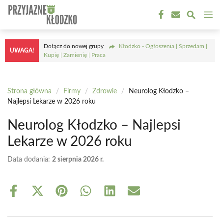
Przejdź
M
do
treści
Dołącz do nowej grupy
Kłodzko - Ogłoszenia | Sprzedam |
UWAGA!
Kupię | Zamienię | Praca
Strona główna
/
Firmy
/
Zdrowie
/
Neurolog Kłodzko –
Najlepsi Lekarze w 2026 roku
Neurolog Kłodzko – Najlepsi
Lekarze w 2026 roku
Data dodania:
2 sierpnia 2026 r.
Share
Share
Share
Share
Share
Share
on
on
on
on
on
on
Facebook
X
Pinterest
WhatsApp
LinkedIn
Email
(Twitter)