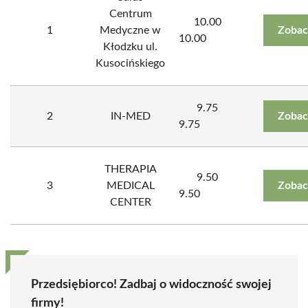
Centrum
10.00
1
Medyczne w
Zobac
10.00
Kłodzku ul.
Kusocińskiego
9.75
2
IN-MED
Zobac
9.75
THERAPIA
9.50
3
MEDICAL
Zobac
9.50
CENTER
Przedsiębiorco! Zadbaj o widoczność swojej
firmy!