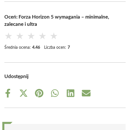
Oceń: Forza Horizon 5 wymagania – minimalne,
zalecane i ultra
★
★
★
★
★
Średnia ocena:
4.46
Liczba ocen:
7
Udostępnij
Share
Share
Share
Share
Share
Share
on
on
on
on
on
on
Facebook
X
Pinterest
WhatsApp
LinkedIn
Email
(Twitter)