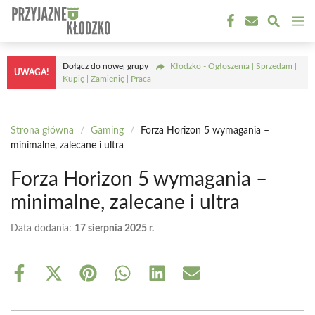
Przejdź
M
do
treści
Dołącz do nowej grupy
Kłodzko - Ogłoszenia | Sprzedam |
UWAGA!
Kupię | Zamienię | Praca
Strona główna
/
Gaming
/
Forza Horizon 5 wymagania –
minimalne, zalecane i ultra
Forza Horizon 5 wymagania –
minimalne, zalecane i ultra
Data dodania:
17 sierpnia 2025 r.
Share
Share
Share
Share
Share
Share
on
on
on
on
on
on
Facebook
X
Pinterest
WhatsApp
LinkedIn
Email
(Twitter)