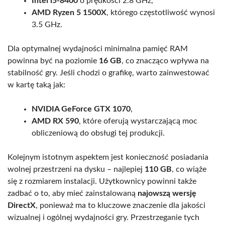
Intel i5-8400
o prędkości 2.8 GHz,
AMD Ryzen 5 1500X
, którego częstotliwość wynosi
3.5 GHz.
Dla optymalnej wydajności minimalna pamięć RAM
powinna być na poziomie
16 GB
, co znacząco wpływa na
stabilność gry. Jeśli chodzi o grafikę, warto zainwestować
w kartę taką jak:
NVIDIA GeForce GTX 1070
,
AMD RX 590
, które oferują wystarczającą moc
obliczeniową do obsługi tej produkcji.
Kolejnym istotnym aspektem jest konieczność posiadania
wolnej przestrzeni na dysku – najlepiej
110 GB
, co wiąże
się z rozmiarem instalacji. Użytkownicy powinni także
zadbać o to, aby mieć zainstalowaną
najowszą wersję
DirectX
, ponieważ ma to kluczowe znaczenie dla jakości
wizualnej i ogólnej wydajności gry. Przestrzeganie tych