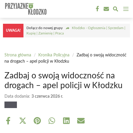
Przejdź
M
do
treści
Dołącz do nowej grupy
Kłodzko - Ogłoszenia | Sprzedam |
UWAGA!
Kupię | Zamienię | Praca
Strona główna
/
Kronika Policyjna
/
Zadbaj o swoją widoczność
na drogach – apel policji w Kłodzku
Zadbaj o swoją widoczność na
drogach – apel policji w Kłodzku
Data dodania:
3 czerwca 2026 r.
Share
Share
Share
Share
Share
Share
on
on
on
on
on
on
Facebook
X
Pinterest
WhatsApp
LinkedIn
Email