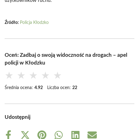
użytkowników ruchu.
Źródło:
Policja Kłodzko
Oceń: Zadbaj o swoją widoczność na drogach – apel
policji w Kłodzku
★
★
★
★
★
Średnia ocena:
4.92
Liczba ocen:
22
Udostępnij
Share
Share
Share
Share
Share
Share