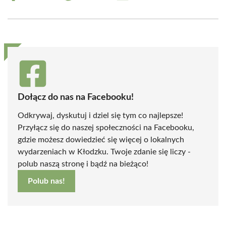
on
on
on
on
on
on
Facebook
X
Pinterest
WhatsApp
LinkedIn
Email
(Twitter)
Dołącz do nas na Facebooku!
Odkrywaj, dyskutuj i dziel się tym co najlepsze!
Przyłącz się do naszej społeczności na Facebooku,
gdzie możesz dowiedzieć się więcej o lokalnych
wydarzeniach w Kłodzku. Twoje zdanie się liczy -
polub naszą stronę i bądź na bieżąco!
Polub nas!