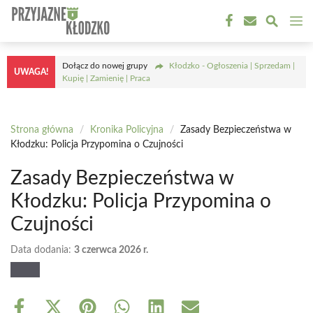
Przejdź
M
do
treści
Dołącz do nowej grupy
Kłodzko - Ogłoszenia | Sprzedam |
UWAGA!
Kupię | Zamienię | Praca
Strona główna
/
Kronika Policyjna
/
Zasady Bezpieczeństwa w
Kłodzku: Policja Przypomina o Czujności
Zasady Bezpieczeństwa w
Kłodzku: Policja Przypomina o
Czujności
Data dodania:
3 czerwca 2026 r.
Share
Share
Share
Share
Share
Share