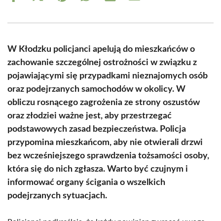
on
on
on
on
on
on
Facebook
X
Pinterest
WhatsApp
LinkedIn
Email
(Twitter)
W Kłodzku policjanci apelują do mieszkańców o
zachowanie szczególnej ostrożności w związku z
pojawiającymi się przypadkami nieznajomych osób
oraz podejrzanych samochodów w okolicy. W
obliczu rosnącego zagrożenia ze strony oszustów
oraz złodziei ważne jest, aby przestrzegać
podstawowych zasad bezpieczeństwa. Policja
przypomina mieszkańcom, aby nie otwierali drzwi
bez wcześniejszego sprawdzenia tożsamości osoby,
która się do nich zgłasza. Warto być czujnym i
informować organy ścigania o wszelkich
podejrzanych sytuacjach.