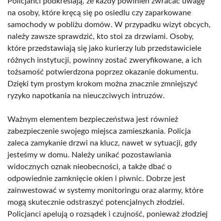
Policjanci podkreślają, że każdy powinien zwracać uwagę
na osoby, które kręcą się po osiedlu czy zaparkowane
samochody w pobliżu domów. W przypadku wizyt obcych,
należy zawsze sprawdzić, kto stoi za drzwiami. Osoby,
które przedstawiają się jako kurierzy lub przedstawiciele
różnych instytucji, powinny zostać zweryfikowane, a ich
tożsamość potwierdzona poprzez okazanie dokumentu.
Dzięki tym prostym krokom można znacznie zmniejszyć
ryzyko napotkania na nieuczciwych intruzów.
Ważnym elementem bezpieczeństwa jest również
zabezpieczenie swojego miejsca zamieszkania. Policja
zaleca zamykanie drzwi na klucz, nawet w sytuacji, gdy
jesteśmy w domu. Należy unikać pozostawiania
widocznych oznak nieobecności, a także dbać o
odpowiednie zamknięcie okien i piwnic. Dobrze jest
zainwestować w systemy monitoringu oraz alarmy, które
mogą skutecznie odstraszyć potencjalnych złodziei.
Policjanci apelują o rozsądek i czujność, ponieważ złodziej