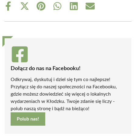
Share
Share
Share
Share
Share
Share
on
on
on
on
on
on
Facebook
X
Pinterest
WhatsApp
LinkedIn
Email
(Twitter)
Dołącz do nas na Facebooku!
Odkrywaj, dyskutuj i dziel się tym co najlepsze!
Przyłącz się do naszej społeczności na Facebooku,
gdzie możesz dowiedzieć się więcej o lokalnych
wydarzeniach w Kłodzku. Twoje zdanie się liczy -
polub naszą stronę i bądź na bieżąco!
Polub nas!