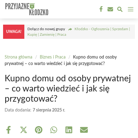
Przejdź
M
do
treści
Dołącz do nowej grupy
Kłodzko - Ogłoszenia | Sprzedam |
UWAGA!
Kupię | Zamienię | Praca
Strona główna
/
Biznes i Praca
/
Kupno domu od osoby
prywatnej – co warto wiedzieć i jak się przygotować?
Kupno domu od osoby prywatnej
– co warto wiedzieć i jak się
przygotować?
Data dodania:
7 sierpnia 2025 r.
Share
Share
Share
Share
Share
Share
on
on
on
on
on
on