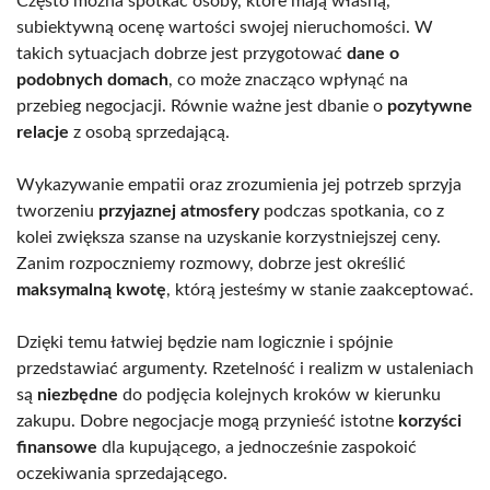
Często można spotkać osoby, które mają własną,
subiektywną ocenę wartości swojej nieruchomości. W
takich sytuacjach dobrze jest przygotować
dane o
podobnych domach
, co może znacząco wpłynąć na
przebieg negocjacji. Równie ważne jest dbanie o
pozytywne
relacje
z osobą sprzedającą.
Wykazywanie empatii oraz zrozumienia jej potrzeb sprzyja
tworzeniu
przyjaznej atmosfery
podczas spotkania, co z
kolei zwiększa szanse na uzyskanie korzystniejszej ceny.
Zanim rozpoczniemy rozmowy, dobrze jest określić
maksymalną kwotę
, którą jesteśmy w stanie zaakceptować.
Dzięki temu łatwiej będzie nam logicznie i spójnie
przedstawiać argumenty. Rzetelność i realizm w ustaleniach
są
niezbędne
do podjęcia kolejnych kroków w kierunku
zakupu. Dobre negocjacje mogą przynieść istotne
korzyści
finansowe
dla kupującego, a jednocześnie zaspokoić
oczekiwania sprzedającego.