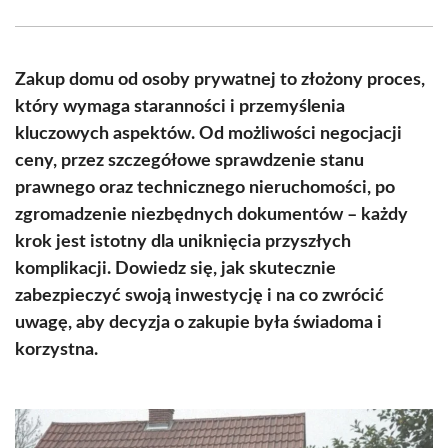
Facebook
X
Pinterest
WhatsApp
LinkedIn
Email
(Twitter)
Zakup domu od osoby prywatnej to złożony proces,
który wymaga staranności i przemyślenia
kluczowych aspektów. Od możliwości negocjacji
ceny, przez szczegółowe sprawdzenie stanu
prawnego oraz technicznego nieruchomości, po
zgromadzenie niezbędnych dokumentów – każdy
krok jest istotny dla uniknięcia przyszłych
komplikacji. Dowiedz się, jak skutecznie
zabezpieczyć swoją inwestycję i na co zwrócić
uwagę, aby decyzja o zakupie była świadoma i
korzystna.