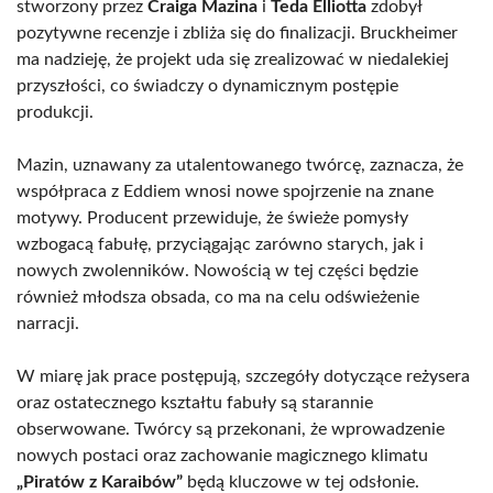
stworzony przez
Craiga Mazina
i
Teda Elliotta
zdobył
pozytywne recenzje i zbliża się do finalizacji. Bruckheimer
ma nadzieję, że projekt uda się zrealizować w niedalekiej
przyszłości, co świadczy o dynamicznym postępie
produkcji.
Mazin, uznawany za utalentowanego twórcę, zaznacza, że
współpraca z Eddiem wnosi nowe spojrzenie na znane
motywy. Producent przewiduje, że świeże pomysły
wzbogacą fabułę, przyciągając zarówno starych, jak i
nowych zwolenników. Nowością w tej części będzie
również młodsza obsada, co ma na celu odświeżenie
narracji.
W miarę jak prace postępują, szczegóły dotyczące reżysera
oraz ostatecznego kształtu fabuły są starannie
obserwowane. Twórcy są przekonani, że wprowadzenie
nowych postaci oraz zachowanie magicznego klimatu
„Piratów z Karaibów”
będą kluczowe w tej odsłonie.