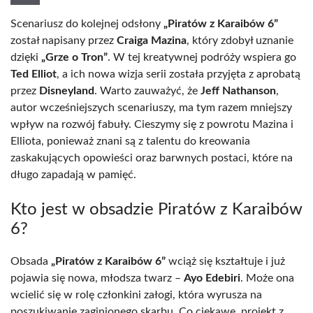
Scenariusz do kolejnej odsłony
„Piratów z Karaibów 6”
został napisany przez
Craiga Mazina
, który zdobył uznanie
dzięki
„Grze o Tron”
. W tej kreatywnej podróży wspiera go
Ted Elliot
, a ich nowa wizja serii została przyjęta z aprobatą
przez
Disneyland
. Warto zauważyć, że
Jeff Nathanson
,
autor wcześniejszych scenariuszy, ma tym razem mniejszy
wpływ na rozwój fabuły. Cieszymy się z powrotu Mazina i
Elliota, ponieważ znani są z talentu do kreowania
zaskakujących opowieści oraz barwnych postaci, które na
długo zapadają w pamięć.
Kto jest w obsadzie Piratów z Karaibów
6?
Obsada
„Piratów z Karaibów 6”
wciąż się kształtuje i już
pojawia się nowa, młodsza twarz –
Ayo Edebiri
. Może ona
wcielić się w rolę członkini załogi, która wyrusza na
poszukiwanie zaginionego skarbu. Co ciekawe, projekt z