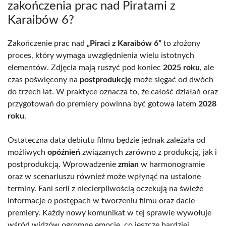
zakończenia prac nad Piratami z
Karaibów 6?
Zakończenie prac nad
„Piraci z Karaibów 6”
to złożony
proces, który wymaga uwzględnienia wielu istotnych
elementów. Zdjęcia mają ruszyć pod koniec
2025 roku
, ale
czas poświęcony na
postprodukcję
może sięgać od dwóch
do trzech lat. W praktyce oznacza to, że całość działań oraz
przygotowań do premiery powinna być gotowa latem
2028
roku
.
Ostateczna data debiutu filmu będzie jednak zależała od
możliwych
opóźnień
związanych zarówno z produkcją, jak i
postprodukcją. Wprowadzenie
zmian
w harmonogramie
oraz w scenariuszu również może wpłynąć na ustalone
terminy. Fani serii z niecierpliwością oczekują na świeże
informacje o postępach w tworzeniu filmu oraz dacie
premiery. Każdy nowy komunikat w tej sprawie wywołuje
wśród widzów ogromne emocje, co jeszcze bardziej