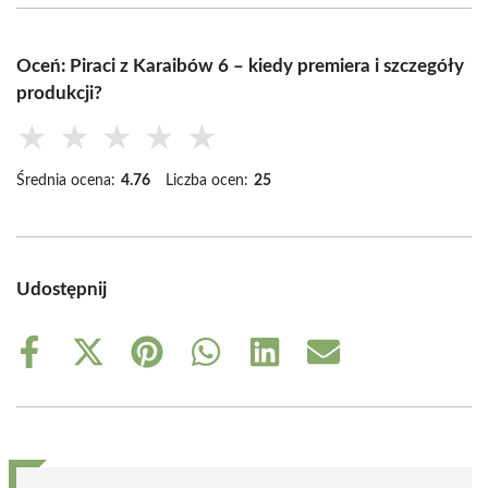
Oceń: Piraci z Karaibów 6 – kiedy premiera i szczegóły
produkcji?
★
★
★
★
★
Średnia ocena:
4.76
Liczba ocen:
25
Udostępnij
Share
Share
Share
Share
Share
Share
on
on
on
on
on
on
Facebook
X
Pinterest
WhatsApp
LinkedIn
Email
(Twitter)