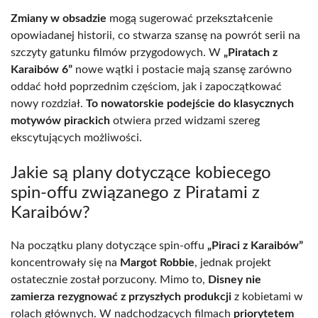
Zmiany w obsadzie
mogą sugerować przekształcenie
opowiadanej historii, co stwarza szansę na powrót serii na
szczyty gatunku filmów przygodowych. W
„Piratach z
Karaibów 6”
nowe wątki i postacie mają szansę zarówno
oddać hołd poprzednim częściom, jak i zapoczątkować
nowy rozdział.
To nowatorskie podejście do klasycznych
motywów pirackich
otwiera przed widzami szereg
ekscytujących możliwości.
Jakie są plany dotyczące kobiecego
spin-offu związanego z Piratami z
Karaibów?
Na początku plany dotyczące spin-offu
„Piraci z Karaibów”
koncentrowały się na
Margot Robbie
, jednak projekt
ostatecznie został porzucony. Mimo to,
Disney nie
zamierza rezygnować z przyszłych produkcji
z kobietami w
rolach głównych. W nadchodzących filmach
priorytetem