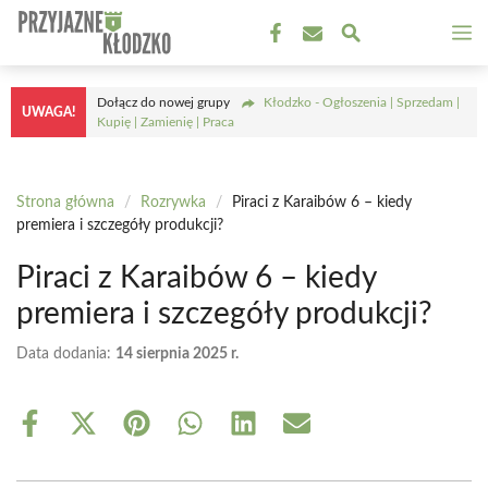
Przejdź
M
do
treści
Dołącz do nowej grupy
Kłodzko - Ogłoszenia | Sprzedam |
UWAGA!
Kupię | Zamienię | Praca
Strona główna
/
Rozrywka
/
Piraci z Karaibów 6 – kiedy
premiera i szczegóły produkcji?
Piraci z Karaibów 6 – kiedy
premiera i szczegóły produkcji?
Data dodania:
14 sierpnia 2025 r.
Share
Share
Share
Share
Share
Share
on
on
on
on
on
on
Facebook
X
Pinterest
WhatsApp
LinkedIn
Email
(Twitter)