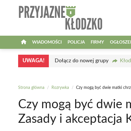
Przejdź
do
treści
WIADOMOŚCI
POLICJA
FIRMY
OGŁOSZE
UWAGA!
Dołącz do nowej grupy
Kłod
Strona główna
/
Rozrywka
/
Czy mogą być dwie matki chrze
Czy mogą być dwie m
Zasady i akceptacja 