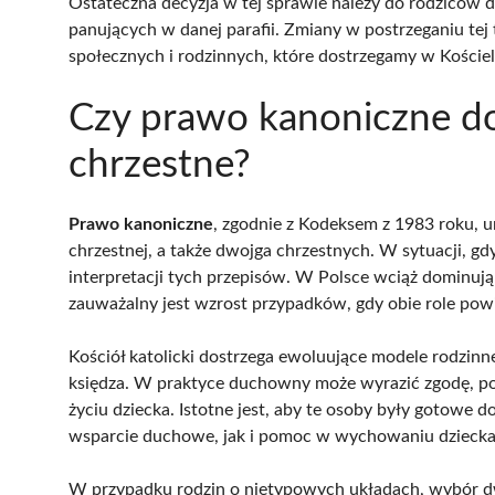
Ostateczna decyzja w tej sprawie należy do rodziców dz
panujących w danej parafii. Zmiany w postrzeganiu tej
społecznych i rodzinnych, które dostrzegamy w Kościel
Czy prawo kanoniczne d
chrzestne?
Prawo kanoniczne
, zgodnie z Kodeksem z 1983 roku, 
chrzestnej, a także dwojga chrzestnych. W sytuacji, gdy
interpretacji tych przepisów. W Polsce wciąż dominują
zauważalny jest wzrost przypadków, gdy obie role pow
Kościół katolicki dostrzega ewoluujące modele rodzinne 
księdza. W praktyce duchowny może wyrazić zgodę, pod
życiu dziecka. Istotne jest, aby te osoby były gotowe
wsparcie duchowe, jak i pomoc w wychowaniu dziecka 
W przypadku rodzin o nietypowych układach, wybór dw