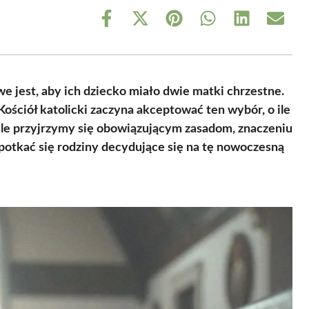
Share
Share
Share
Share
Share
Share
on
on
on
on
on
on
Facebook
X
Pinterest
WhatsApp
LinkedIn
Email
(Twitter)
we jest, aby ich dziecko miało dwie matki chrzestne.
ościół katolicki zaczyna akceptować ten wybór, o ile
le przyjrzymy się obowiązującym zasadom, znaczeniu
otkać się rodziny decydujące się na tę nowoczesną