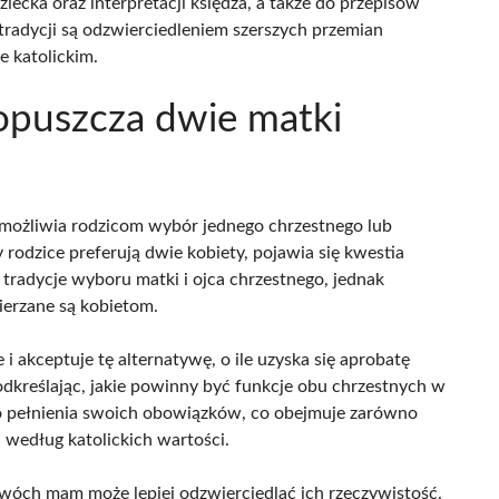
iecka oraz interpretacji księdza, a także do przepisów
 tradycji są odzwierciedleniem szerszych przemian
e katolickim.
opuszcza dwie matki
umożliwia rodzicom wybór jednego chrzestnego lub
 rodzice preferują dwie kobiety, pojawia się kwestia
 tradycje wyboru matki i ojca chrzestnego, jednak
ierzane są kobietom.
i akceptuje tę alternatywę, o ile uzyska się aprobatę
kreślając, jakie powinny być funkcje obu chrzestnych w
 do pełnienia swoich obowiązków, co obejmuje zarówno
według katolickich wartości.
óch mam może lepiej odzwierciedlać ich rzeczywistość.