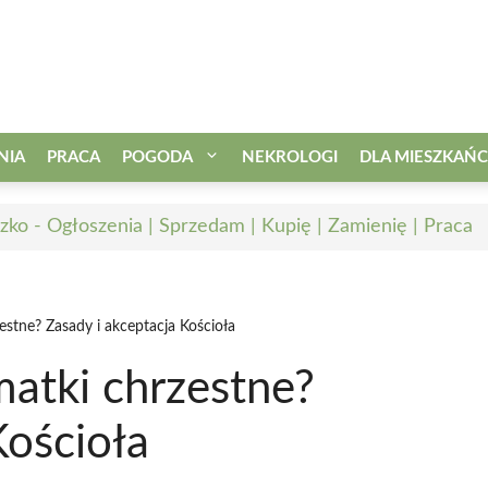
NIA
PRACA
POGODA
NEKROLOGI
DLA MIESZKAŃ
zko - Ogłoszenia | Sprzedam | Kupię | Zamienię | Praca
stne? Zasady i akceptacja Kościoła
atki chrzestne?
Kościoła