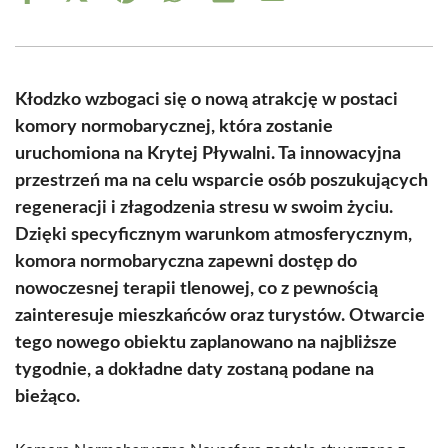
on
on
on
on
on
on
Facebook
X
Pinterest
WhatsApp
LinkedIn
Email
(Twitter)
Kłodzko wzbogaci się o nową atrakcję w postaci
komory normobarycznej, która zostanie
uruchomiona na Krytej Pływalni. Ta innowacyjna
przestrzeń ma na celu wsparcie osób poszukujących
regeneracji i złagodzenia stresu w swoim życiu.
Dzięki specyficznym warunkom atmosferycznym,
komora normobaryczna zapewni dostęp do
nowoczesnej terapii tlenowej, co z pewnością
zainteresuje mieszkańców oraz turystów. Otwarcie
tego nowego obiektu zaplanowano na najbliższe
tygodnie, a dokładne daty zostaną podane na
bieżąco.