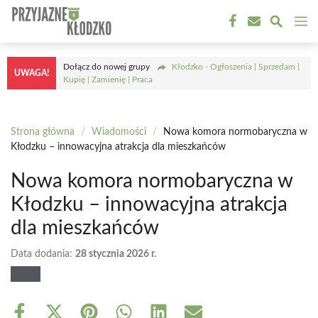
Przejdź
M
do
treści
Dołącz do nowej grupy
Kłodzko - Ogłoszenia | Sprzedam |
UWAGA!
Kupię | Zamienię | Praca
Strona główna
/
Wiadomości
/
Nowa komora normobaryczna w
Kłodzku – innowacyjna atrakcja dla mieszkańców
Nowa komora normobaryczna w
Kłodzku – innowacyjna atrakcja
dla mieszkańców
Data dodania:
28 stycznia 2026 r.
Share
Share
Share
Share
Share
Share