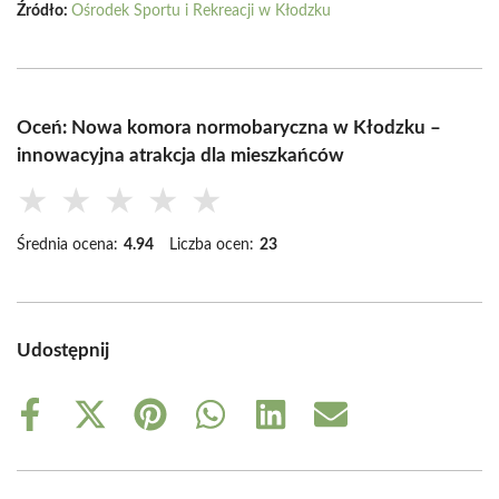
Źródło:
Ośrodek Sportu i Rekreacji w Kłodzku
Oceń: Nowa komora normobaryczna w Kłodzku –
innowacyjna atrakcja dla mieszkańców
★
★
★
★
★
Średnia ocena:
4.94
Liczba ocen:
23
Udostępnij
Share
Share
Share
Share
Share
Share
on
on
on
on
on
on
Facebook
X
Pinterest
WhatsApp
LinkedIn
Email
(Twitter)