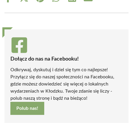
on
on
on
on
on
on
Facebook
X
Pinterest
WhatsApp
LinkedIn
Email
(Twitter)
Dołącz do nas na Facebooku!
Odkrywaj, dyskutuj i dziel się tym co najlepsze!
Przyłącz się do naszej społeczności na Facebooku,
gdzie możesz dowiedzieć się więcej o lokalnych
wydarzeniach w Kłodzku. Twoje zdanie się liczy -
polub naszą stronę i bądź na bieżąco!
Polub nas!