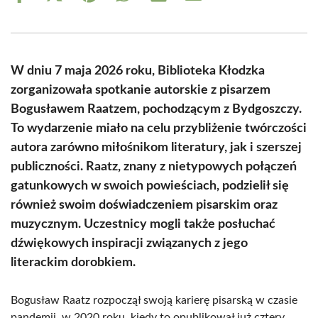
on
on
on
on
on
on
Facebook
X
Pinterest
WhatsApp
LinkedIn
Email
(Twitter)
W dniu 7 maja 2026 roku, Biblioteka Kłodzka
zorganizowała spotkanie autorskie z pisarzem
Bogusławem Raatzem, pochodzącym z Bydgoszczy.
To wydarzenie miało na celu przybliżenie twórczości
autora zarówno miłośnikom literatury, jak i szerszej
publiczności. Raatz, znany z nietypowych połączeń
gatunkowych w swoich powieściach, podzielił się
również swoim doświadczeniem pisarskim oraz
muzycznym. Uczestnicy mogli także posłuchać
dźwiękowych inspiracji związanych z jego
literackim dorobkiem.
Bogusław Raatz rozpoczął swoją karierę pisarską w czasie
pandemii, w 2020 roku, kiedy to opublikował już cztery