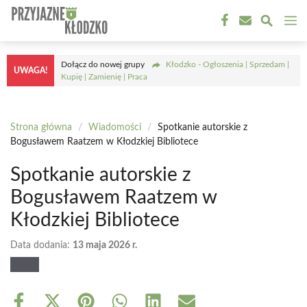
Przejdź
M
do
treści
Dołącz do nowej grupy
Kłodzko - Ogłoszenia | Sprzedam |
UWAGA!
Kupię | Zamienię | Praca
Strona główna
/
Wiadomości
/
Spotkanie autorskie z
Bogusławem Raatzem w Kłodzkiej Bibliotece
Spotkanie autorskie z
Bogusławem Raatzem w
Kłodzkiej Bibliotece
Data dodania:
13 maja 2026 r.
Share
Share
Share
Share
Share
Share