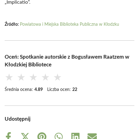
„Implicatio”.
Źródło:
Powiatowa i Miejska Biblioteka Publiczna w Kłodzku
Oceń: Spotkanie autorskie z Bogusławem Raatzem w
Kłodzkiej Bibliotece
★
★
★
★
★
Średnia ocena:
4.89
Liczba ocen:
22
Udostępnij
Share
Share
Share
Share
Share
Share