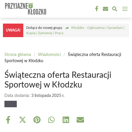
Przejdź
M
do
treści
Dołącz do nowej grupy
Kłodzko - Ogłoszenia | Sprzedam |
UWAGA!
Kupię | Zamienię | Praca
Strona główna
/
Wiadomości
/
Świąteczna oferta Restauracji
Sportowej w Kłodzku
Świąteczna oferta Restauracji
Sportowej w Kłodzku
Data dodania:
3 listopada 2025 r.
Share
Share
Share
Share
Share
Share
on
on
on
on
on
on
Facebook
X
Pinterest
WhatsApp
LinkedIn
Email