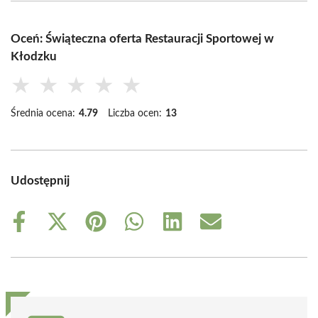
Oceń: Świąteczna oferta Restauracji Sportowej w
Kłodzku
★
★
★
★
★
Średnia ocena:
4.79
Liczba ocen:
13
Udostępnij
Share
Share
Share
Share
Share
Share
on
on
on
on
on
on
Facebook
X
Pinterest
WhatsApp
LinkedIn
Email
(Twitter)