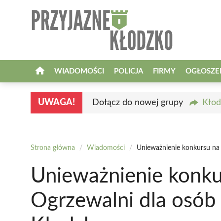
Przejdź
do
treści
WIADOMOŚCI
POLICJA
FIRMY
OGŁOSZE
UWAGA!
Dołącz do nowej grupy
Kłod
Strona główna
/
Wiadomości
/
Unieważnienie konkursu na
Unieważnienie konku
Ogrzewalni dla osó