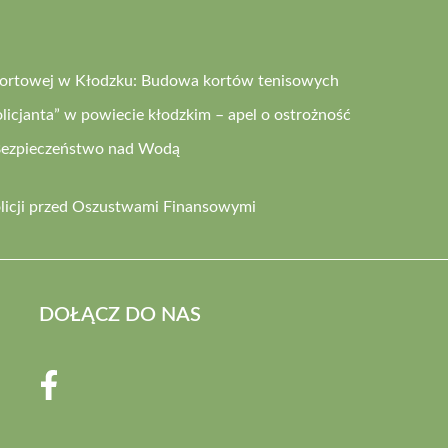
sportowej w Kłodzku: Budowa kortów tenisowych
icjanta” w powiecie kłodzkim – apel o ostrożność
o Bezpieczeństwo nad Wodą
olicji przed Oszustwami Finansowymi
DOŁĄCZ DO NAS