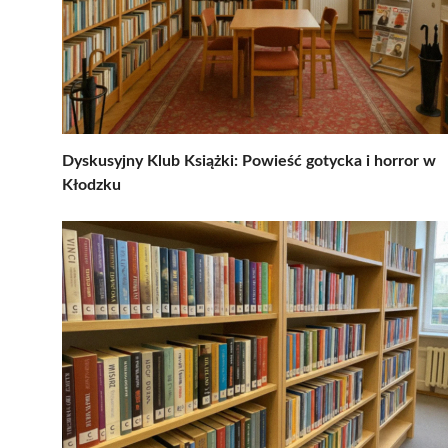
Dyskusyjny Klub Książki: Powieść gotycka i horror w
Kłodzku