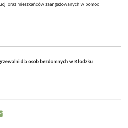
ytucji oraz mieszkańców zaangażowanych w pomoc
grzewalni dla osób bezdomnych w Kłodzku
Share
on
Email