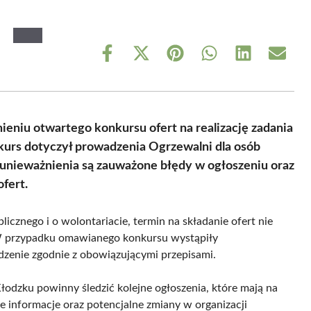
Share
Share
Share
Share
Share
Share
on
on
on
on
on
on
Facebook
X
Pinterest
WhatsApp
LinkedIn
Email
(Twitter)
eniu otwartego konkursu ofert na realizację zadania
kurs dotyczył prowadzenia Ogrzewalni dla osób
nieważnienia są zauważone błędy w ogłoszeniu oraz
fert.
icznego i o wolontariacie, termin na składanie ofert nie
. W przypadku omawianego konkursu wystąpiły
dzenie zgodnie z obowiązującymi przepisami.
dzku powinny śledzić kolejne ogłoszenia, które mają na
informacje oraz potencjalne zmiany w organizacji