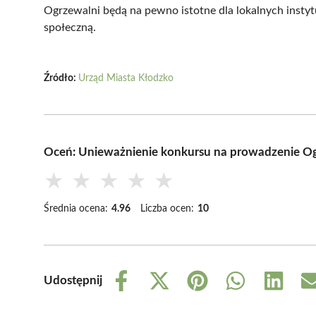
Ogrzewalni będą na pewno istotne dla lokalnych inst
społeczną.
Źródło:
Urząd Miasta Kłodzko
Oceń: Unieważnienie konkursu na prowadzenie O
★
★
★
★
★
Średnia ocena:
4.96
Liczba ocen:
10
Udostępnij
Share
Share
Share
Share
Share
on
on
on
on
on
Facebook
X
Pinterest
WhatsApp
LinkedIn