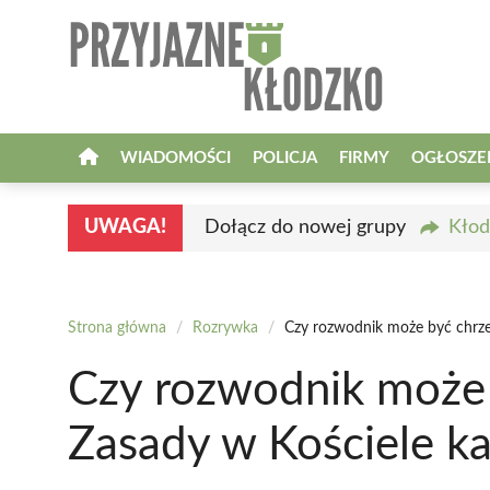
Przejdź
do
treści
WIADOMOŚCI
POLICJA
FIRMY
OGŁOSZE
UWAGA!
Dołącz do nowej grupy
Kłod
Strona główna
/
Rozrywka
/
Czy rozwodnik może być chrze
Czy rozwodnik może
Zasady w Kościele ka