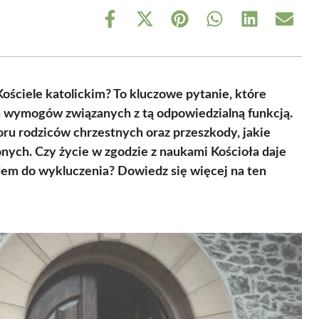
Share
Share
Share
Share
Share
Share
on
on
on
on
on
on
Facebook
X
Pinterest
WhatsApp
LinkedIn
Email
(Twitter)
ościele katolickim? To kluczowe pytanie, które
 wymogów związanych z tą odpowiedzialną funkcją.
u rodziców chrzestnych oraz przeszkody, jakie
ch. Czy życie w zgodzie z naukami Kościoła daje
wodem do wykluczenia? Dowiedz się więcej na ten