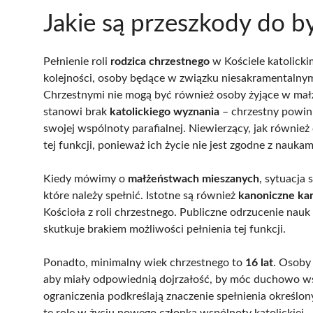
Jakie są przeszkody do b
Pełnienie roli
rodzica chrzestnego
w Kościele katolicki
kolejności, osoby będące w związku niesakramentalnym,
Chrzestnymi nie mogą być również osoby żyjące w mał
stanowi brak
katolickiego wyznania
– chrzestny powini
swojej wspólnoty parafialnej. Niewierzący, jak również
tej funkcji, ponieważ ich życie nie jest zgodne z naukam
Kiedy mówimy o
małżeństwach mieszanych
, sytuacja 
które należy spełnić. Istotne są również
kanoniczne ka
Kościoła z roli chrzestnego. Publiczne odrzucenie nauk 
skutkuje brakiem możliwości pełnienia tej funkcji.
Ponadto, minimalny wiek chrzestnego to
16 lat
. Osoby
aby miały odpowiednią dojrzałość, by móc duchowo wsp
ograniczenia podkreślają znaczenie spełnienia określo
tę rolę w życiu nowego członka wspólnoty katolickiej.