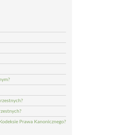
tnym?
hrzestnych?
rzestnych?
w Kodeksie Prawa Kanonicznego?