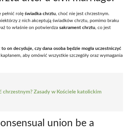
e pełnić rolę
świadka chrztu
, choć nie jest chrzestnym.
 niektórzy z nich akceptują świadków chrztu, pomimo braku
eważ to właśnie on potwierdza
sakrament chrztu
, co jest
ż
to on decyduje, czy dana osoba będzie mogła uczestniczyć
z kapłanem, aby omówić wszystkie szczegóły oraz wymagania
 chrzestnym? Zasady w Kościele katolickim
consensual union be a