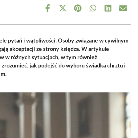
Share
Share
Share
Share
Share
Share
on
on
on
on
on
on
Facebook
X
Pinterest
WhatsApp
LinkedIn
Email
(Twitter)
iele pytań i wątpliwości. Osoby związane w cywilnym
ają akceptacji ze strony księdza. W artykule
w w różnych sytuacjach, w tym również
 zrozumieć, jak podejść do wyboru świadka chrztu i
ym.