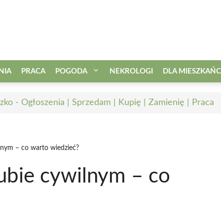
NIA
PRACA
POGODA
NEKROLOGI
DLA MIESZKAŃ
zko - Ogłoszenia | Sprzedam | Kupię | Zamienię | Praca
lnym – co warto wiedzieć?
ubie cywilnym – co