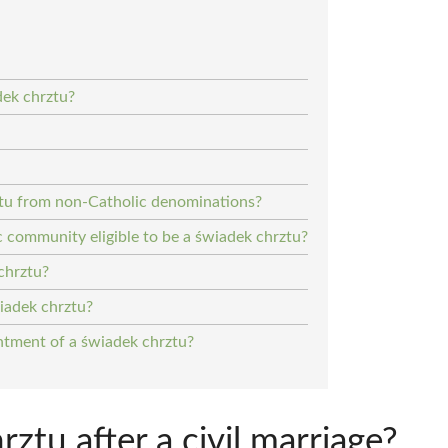
dek chrztu?
ztu from non-Catholic denominations?
 community eligible to be a świadek chrztu?
chrztu?
iadek chrztu?
tment of a świadek chrztu?
tu after a civil marriage?