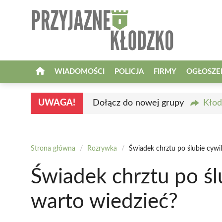
Przejdź
do
treści
WIADOMOŚCI
POLICJA
FIRMY
OGŁOSZE
UWAGA!
Dołącz do nowej grupy
Kłod
Strona główna
/
Rozrywka
/
Świadek chrztu po ślubie cywi
Świadek chrztu po śl
warto wiedzieć?