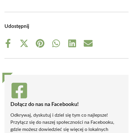
Udostępnij
Share
Share
Share
Share
Share
Share
on
on
on
on
on
on
Facebook
X
Pinterest
WhatsApp
LinkedIn
Email
(Twitter)
Dołącz do nas na Facebooku!
Odkrywaj, dyskutuj i dziel się tym co najlepsze!
Przyłącz się do naszej społeczności na Facebooku,
gdzie możesz dowiedzieć się więcej o lokalnych