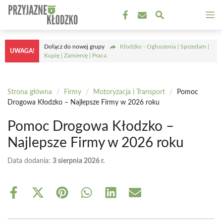
Przejdź
M
do
treści
Dołącz do nowej grupy
Kłodzko - Ogłoszenia | Sprzedam |
UWAGA!
Kupię | Zamienię | Praca
Strona główna
/
Firmy
/
Motoryzacja i Transport
/
Pomoc
Drogowa Kłodzko – Najlepsze Firmy w 2026 roku
Pomoc Drogowa Kłodzko –
Najlepsze Firmy w 2026 roku
Data dodania:
3 sierpnia 2026 r.
Share
Share
Share
Share
Share
Share
on
on
on
on
on
on
Facebook
X
Pinterest
WhatsApp
LinkedIn
Email
(Twitter)