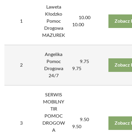
Laweta
Kłodzko
10.00
1
Pomoc
Zobacz 
10.00
Drogowa
MAZUREK
Angelika
Pomoc
9.75
2
Zobacz 
Drogowa
9.75
24/7
SERWIS
MOBILNY
TIR
POMOC
9.50
3
DROGOW
Zobacz 
9.50
A