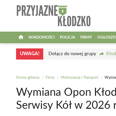
Przejdź
do
treści
WIADOMOŚCI
POLICJA
FIRMY
OGŁOSZE
UWAGA!
Dołącz do nowej grupy
Kłod
Strona główna
/
Firmy
/
Motoryzacja i Transport
/
Wymian
Wymiana Opon Kłodz
Serwisy Kół w 2026 