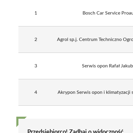
1
Bosch Car Service Proa
2
Agrol sp.j. Centrum Techniczno Ogr
3
Serwis opon Rafał Jakub
4
Akrypon Serwis opon i klimatyzacj
Przedsiębiorco! Zadbaj o widoczność