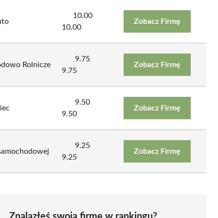
10.00
uto
Zobacz Firmę
10.00
9.75
odowo Rolnicze
Zobacz Firmę
9.75
9.50
iec
Zobacz Firmę
9.50
9.25
i samochodowej
Zobacz Firmę
9.25
Znalazłeś swoją firmę w rankingu?