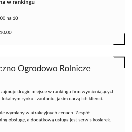
na w rankingu
.00 na 10
10.00
niczno Ogrodowo Rolnicze
zajmuje drugie miejsce w rankingu firm wymieniających
lokalnym rynku i zaufaniu, jakim darzą ich klienci.
kie wymiany w atrakcyjnych cenach. Zespół
ną obsługę, a dodatkową usługą jest serwis kosiarek.