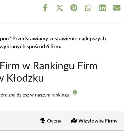
Share
Share
Share
Share
Share
Share
on
on
on
on
on
on
Facebook
X
Pinterest
WhatsApp
LinkedIn
Email
(Twitter)
 opon? Przedstawiamy zestawienie najlepszych
wybranych spośród 6 firm.
Firm w Rankingu Firm
w Kłodzku
które znajdziesz w naszym rankingu.
Ocena
Wizytówka Firmy