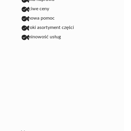
uczciwe ceny
fachowa pomoc
szeroki asortyment części
terminowość usług