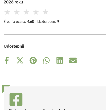
2026 roku
★
★
★
★
★
Średnia ocena:
4.68
Liczba ocen:
9
Udostępnij
Share
Share
Share
Share
Share
Share
on
on
on
on
on
on
Facebook
X
Pinterest
WhatsApp
LinkedIn
Email
(Twitter)