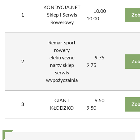
KONDYCJA.NET
10.00
1
Sklep i Serwis
Zob
10.00
Rowerowy
Remar-sport
rowery
elektryczne
9.75
2
Zob
narty sklep
9.75
serwis
wypożyczalnia
GIANT
9.50
3
Zob
KŁODZKO
9.50