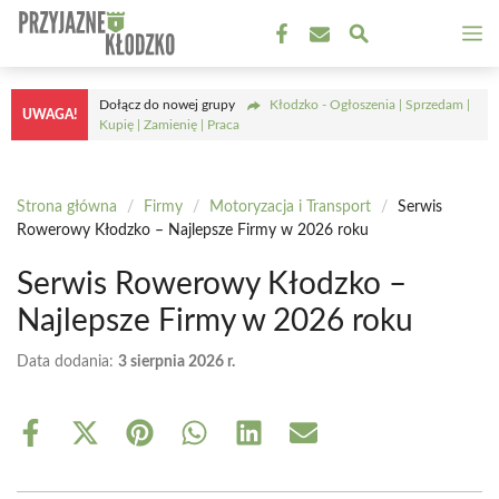
Przejdź
M
do
treści
Dołącz do nowej grupy
Kłodzko - Ogłoszenia | Sprzedam |
UWAGA!
Kupię | Zamienię | Praca
Strona główna
/
Firmy
/
Motoryzacja i Transport
/
Serwis
Rowerowy Kłodzko – Najlepsze Firmy w 2026 roku
Serwis Rowerowy Kłodzko –
Najlepsze Firmy w 2026 roku
Data dodania:
3 sierpnia 2026 r.
Share
Share
Share
Share
Share
Share
on
on
on
on
on
on
Facebook
X
Pinterest
WhatsApp
LinkedIn
Email
(Twitter)