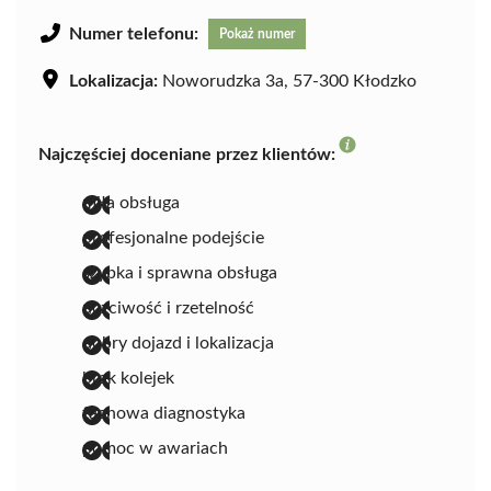
Numer telefonu:
Pokaż numer
Lokalizacja:
Noworudzka 3a, 57-300 Kłodzko
Najczęściej doceniane przez klientów:
miła obsługa
profesjonalne podejście
szybka i sprawna obsługa
uczciwość i rzetelność
dobry dojazd i lokalizacja
brak kolejek
fachowa diagnostyka
pomoc w awariach