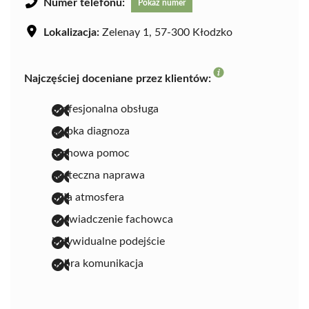
Numer telefonu:
Pokaż numer
Lokalizacja:
Zelenay 1, 57-300 Kłodzko
Najczęściej doceniane przez klientów:
profesjonalna obsługa
szybka diagnoza
fachowa pomoc
skuteczna naprawa
miła atmosfera
doświadczenie fachowca
indywidualne podejście
dobra komunikacja