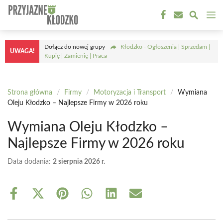
Przejdź
M
do
treści
Dołącz do nowej grupy
Kłodzko - Ogłoszenia | Sprzedam |
UWAGA!
Kupię | Zamienię | Praca
Strona główna
/
Firmy
/
Motoryzacja i Transport
/
Wymiana
Oleju Kłodzko – Najlepsze Firmy w 2026 roku
Wymiana Oleju Kłodzko –
Najlepsze Firmy w 2026 roku
Data dodania:
2 sierpnia 2026 r.
Share
Share
Share
Share
Share
Share
on
on
on
on
on
on
Facebook
X
Pinterest
WhatsApp
LinkedIn
Email
(Twitter)