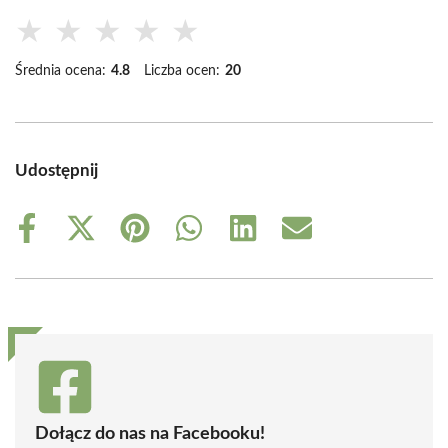
★
★
★
★
★
Średnia ocena:
4.8
Liczba ocen:
20
Udostępnij
Share
Share
Share
Share
Share
Share
on
on
on
on
on
on
Facebook
X
Pinterest
WhatsApp
LinkedIn
Email
(Twitter)
Dołącz do nas na Facebooku!