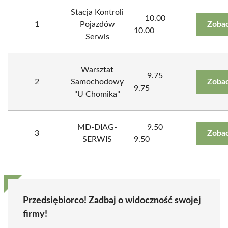
Stacja Kontroli
10.00
1
Pojazdów
Zobac
10.00
Serwis
Warsztat
9.75
2
Samochodowy
Zobac
9.75
"U Chomika"
MD-DIAG-
9.50
3
Zobac
SERWIS
9.50
Przedsiębiorco! Zadbaj o widoczność swojej
firmy!