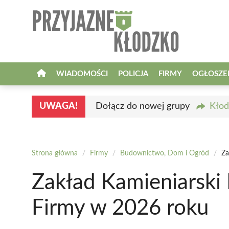
Przejdź
do
treści
WIADOMOŚCI
POLICJA
FIRMY
OGŁOSZE
UWAGA!
Dołącz do nowej grupy
Kłod
Strona główna
/
Firmy
/
Budownictwo, Dom i Ogród
/
Za
Zakład Kamieniarski
Firmy w 2026 roku