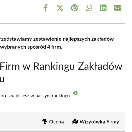
Share
Share
Share
Share
Share
Share
on
on
on
on
on
on
Facebook
X
Pinterest
WhatsApp
LinkedIn
Email
(Twitter)
rzedstawiamy zestawienie najlepszych zakładów
 wybranych spośród 4 firm.
 Firm w Rankingu Zakładów
ku
które znajdziesz w naszym rankingu.
Ocena
Wizytówka Firmy