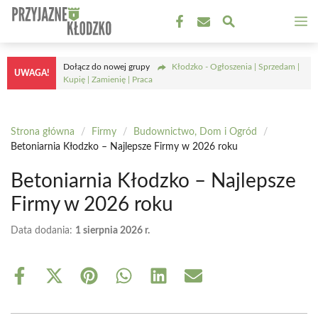
Przejdź
M
do
treści
Dołącz do nowej grupy
Kłodzko - Ogłoszenia | Sprzedam |
UWAGA!
Kupię | Zamienię | Praca
Strona główna
/
Firmy
/
Budownictwo, Dom i Ogród
/
Betoniarnia Kłodzko – Najlepsze Firmy w 2026 roku
Betoniarnia Kłodzko – Najlepsze
Firmy w 2026 roku
Data dodania:
1 sierpnia 2026 r.
Share
Share
Share
Share
Share
Share
on
on
on
on
on
on
Facebook
X
Pinterest
WhatsApp
LinkedIn
Email
(Twitter)