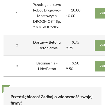
Przedsiębiorstwo
Robót Drogowo-
10.00
1
Zo
Mostowych
10.00
DROGMOST Sp.
z o.o. w Kłodzku
Dostawy Betonu
9.75
2
Zo
- Betoniarnia
9.75
Betoniarnia -
9.50
3
Zo
LiderBeton
9.50
Przedsiębiorco! Zadbaj o widoczność swojej
firmy!