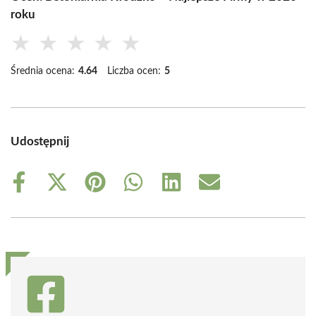
roku
★
★
★
★
★
Średnia ocena:
4.64
Liczba ocen:
5
Udostępnij
Share
Share
Share
Share
Share
Share
on
on
on
on
on
on
Facebook
X
Pinterest
WhatsApp
LinkedIn
Email
(Twitter)