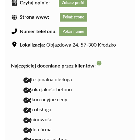
Czytaj opinie:
Zobacz profil
Strona www:
Pokaż stronę
Numer telefonu:
Pokaż numer
Lokalizacja:
Objazdowa 24, 57-300 Kłodzko
Najczęściej doceniane przez klientów:
profesjonalna obsługa
wysoka jakość betonu
konkurencyjne ceny
miła obsługa
terminowość
solidna firma
fachowe doradztwo