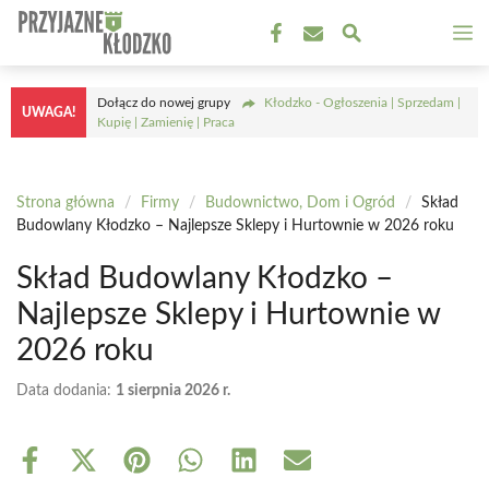
Przejdź
M
do
treści
Dołącz do nowej grupy
Kłodzko - Ogłoszenia | Sprzedam |
UWAGA!
Kupię | Zamienię | Praca
Strona główna
/
Firmy
/
Budownictwo, Dom i Ogród
/
Skład
Budowlany Kłodzko – Najlepsze Sklepy i Hurtownie w 2026 roku
Skład Budowlany Kłodzko –
Najlepsze Sklepy i Hurtownie w
2026 roku
Data dodania:
1 sierpnia 2026 r.
Share
Share
Share
Share
Share
Share
on
on
on
on
on
on