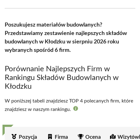
Facebook
X
Pinterest
WhatsApp
LinkedIn
Email
(Twitter)
Poszukujesz materiałów budowlanych?
Przedstawiamy zestawienie najlepszych składów
budowlanych w Kłodzku w sierpniu 2026 roku
wybranych spośród 6 firm.
Porównanie Najlepszych Firm w
Rankingu Składów Budowlanych w
Kłodzku
W poniższej tabeli znajdziesz TOP 4 polecanych firm, które
znajdziesz w naszym rankingu.
Pozycja
Firma
Ocena
Wizytówk