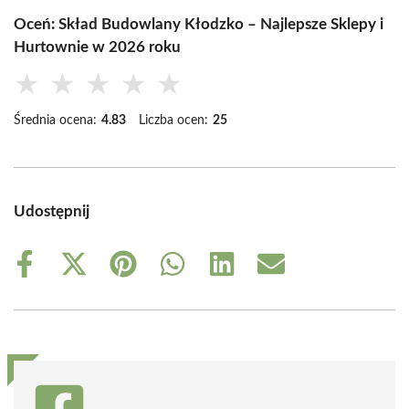
Oceń: Skład Budowlany Kłodzko – Najlepsze Sklepy i
Hurtownie w 2026 roku
★
★
★
★
★
Średnia ocena:
4.83
Liczba ocen:
25
Udostępnij
Share
Share
Share
Share
Share
Share
on
on
on
on
on
on
Facebook
X
Pinterest
WhatsApp
LinkedIn
Email
(Twitter)