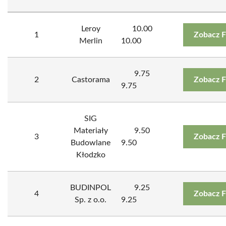
Leroy
10.00
1
Zobacz F
Merlin
10.00
9.75
2
Castorama
Zobacz F
9.75
SIG
Materiały
9.50
3
Zobacz F
Budowlane
9.50
Kłodzko
BUDINPOL
9.25
4
Zobacz F
Sp. z o.o.
9.25