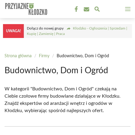
Przejdź
M
do
treści
Dołącz do nowej grupy
Kłodzko - Ogłoszenia | Sprzedam |
UWAGA!
Kupię | Zamienię | Praca
Strona główna
/
Firmy
/
Budownictwo, Dom i Ogród
Budownictwo, Dom i Ogród
W kategorii "Budownictwo, Dom i Ogród" czekają na
Ciebie czołowe firmy budowlane działające w Kłodzku.
Znajdź ekspertów od aranżacji wnętrz i ogrodów w
Kłodzku, wybierając spośród najlepszych ofert.