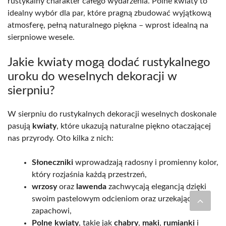
rustykalny charakter całego wydarzenia. Polne kwiaty to
idealny wybór dla par, które pragną zbudować wyjątkową
atmosferę, pełną naturalnego piękna – wprost idealną na
sierpniowe wesele.
Jakie kwiaty mogą dodać rustykalnego
uroku do weselnych dekoracji w
sierpniu?
W sierpniu do rustykalnych dekoracji weselnych doskonale
pasują
kwiaty
, które ukazują naturalne piękno otaczającej
nas przyrody. Oto kilka z nich:
Słoneczniki
wprowadzają radosny i promienny kolor,
który rozjaśnia każdą przestrzeń,
wrzosy
oraz
lawenda
zachwycają elegancją dzięki
swoim pastelowym odcieniom oraz urzekającemu
zapachowi,
Polne kwiaty
, takie jak
chabry
,
maki
,
rumianki
i