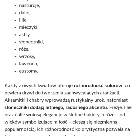
nasturcje,
dalie,
lilie,
mieczyki,
astry,
słoneczniki,
róże,
wrzosy,
lawenda,
eustomy.
Każdy z owych kwiatów oferuje
różnorodność kolorów
, co
otwiera drzwi do tworzenia zachwycających aranżacji.
Aksamitki i chabry wprowadzą rustykalny urok, natomiast
słoneczniki dodają letniego, radosnego akcentu
. Frezje, lilie
oraz dalie wniosą elegancję w ślubne bukiety, a róże – od
wieków symbolizujące miłość – cieszą się niezmienną
popularnością. Ich różnorodność kolorystyczna pozwala na