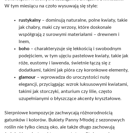
W tym miesiącu na czoło wysuwają się style:
rustykalny
– dominują naturalne, polne kwiaty, takie
jak chabry, maki czy wrzosy, które doskonale
współgrają z surowymi materiałami – drewnem i
lnem,
boho
– charakteryzuje się lekkością i swobodnym
podejściem, w tym ujęciu pastelowe kwiaty, takie jak
róże, eustomy i lawenda, świetnie łączą się z
dodatkami, takimi jak pióra czy koronkowe elementy,
glamour
– wprowadza do uroczystości nutę
elegancji, przyciągając wzrok luksusowymi kwiatami,
takimi jak storczyki, anturium czy lilie, często
uzupełnianymi o błyszczące akcenty kryształowe.
Sierpniowe kompozycje zachwycają różnorodnością
gatunków i kolorów. Bukiety Panny Młodej z sezonowych
roślin nie tylko cieszą oko, ale także długo zachowują