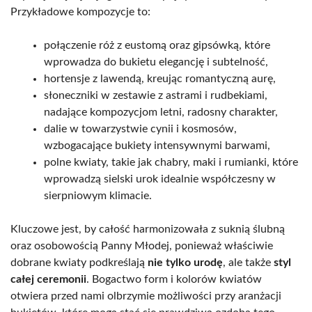
Przykładowe kompozycje to:
połączenie róż z eustomą oraz gipsówką, które
wprowadza do bukietu elegancję i subtelność,
hortensje z lawendą, kreując romantyczną aurę,
słoneczniki w zestawie z astrami i rudbekiami,
nadające kompozycjom letni, radosny charakter,
dalie w towarzystwie cynii i kosmosów,
wzbogacające bukiety intensywnymi barwami,
polne kwiaty, takie jak chabry, maki i rumianki, które
wprowadzą sielski urok idealnie współczesny w
sierpniowym klimacie.
Kluczowe jest, by całość harmonizowała z suknią ślubną
oraz osobowością Panny Młodej, ponieważ właściwie
dobrane kwiaty podkreślają
nie tylko urodę
, ale także
styl
całej ceremonii
. Bogactwo form i kolorów kwiatów
otwiera przed nami olbrzymie możliwości przy aranżacji