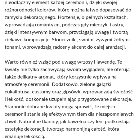
nieodłączny element każdej ceremonii, dzięki swojej
różnorodności kolorów, które można łatwo dopasować do
zamysłu dekoracyjnego. Hortensje, o pełnych kształtach,
wprowadzają romantyzm, podczas gdy mieczyki i astry,
dzięki intensywnym barwom, przyciągają uwagę i tworzą
ciekawe kompozycje. Słoneczniki, swoimi żywymi żółtymi
tonami, wprowadzają radosny akcent do całej aranżacji.
Warto również wziąć pod uwagę wrzosy i lawendę. Te
kwiaty nie tylko zachwycają swoim wyglądem, ale oferują
także delikatny aromat, który korzystnie wpływa na
atmosferę ceremonii. Dodatkowo, zielone gałązki
eukaliptusa, eustomy oraz gipsówki wprowadzają świeżość
i lekkość, doskonale uzupełniając przygotowane dekoracje.
Starannie dobrane kwiaty mogą sprawić, że miejsce
ceremonii stanie się efektywnym tłem dla niezapomnianych
chwil. Naturalne tkaniny, jak bawełna czy len, podkreślają
estetykę dekoracji, tworząc harmonijną całość, która
emanuje lekkością.