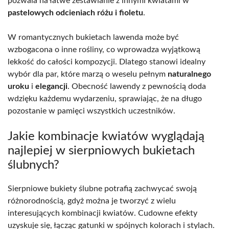
pozwala na łatwe zestawianie z innymi kwiatami w
pastelowych odcieniach różu i fioletu
.
W romantycznych bukietach lawenda może być
wzbogacona o inne rośliny, co wprowadza wyjątkową
lekkość do całości kompozycji. Dlatego stanowi idealny
wybór dla par, które marzą o weselu pełnym
naturalnego
uroku
i
elegancji
. Obecność lawendy z pewnością doda
wdzięku każdemu wydarzeniu, sprawiając, że na długo
pozostanie w pamięci wszystkich uczestników.
Jakie kombinacje kwiatów wyglądają
najlepiej w sierpniowych bukietach
ślubnych?
Sierpniowe bukiety ślubne potrafią zachwycać swoją
różnorodnością, gdyż można je tworzyć z wielu
interesujących kombinacji kwiatów. Cudowne efekty
uzyskuje się, łącząc gatunki w spójnych kolorach i stylach.