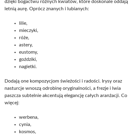
dzięki bogactwu różnych kwiatów, które doskonale oddają
letnią aurę. Oprócz znanych i lubianych:
lilie,
mieczyki,
róże,
astery,
eustomy,
goździki,
nagietki.
Dodają one kompozycjom świeżości i radości. Irysy oraz
nasturcje wnoszą odrobinę oryginalności, a frezje i lwia
paszcza subtelnie akcentują elegancję całych aranżacji. Co
więcej:
werbena,
cynia,
kosmos,