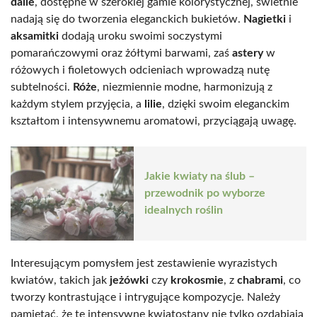
dalie
, dostępne w szerokiej gamie kolorystycznej, świetnie
nadają się do tworzenia eleganckich bukietów.
Nagietki
i
aksamitki
dodają uroku swoimi soczystymi
pomarańczowymi oraz żółtymi barwami, zaś
astery
w
różowych i fioletowych odcieniach wprowadzą nutę
subtelności.
Róże
, niezmiennie modne, harmonizują z
każdym stylem przyjęcia, a
lilie
, dzięki swoim eleganckim
kształtom i intensywnemu aromatowi, przyciągają uwagę.
Jakie kwiaty na ślub –
przewodnik po wyborze
idealnych roślin
Interesującym pomysłem jest zestawienie wyrazistych
kwiatów, takich jak
jeżówki
czy
krokosmie
, z
chabrami
, co
tworzy kontrastujące i intrygujące kompozycje. Należy
pamiętać, że te intensywne kwiatostany nie tylko ozdabiają