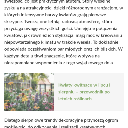
świeżość, co jest praktycznym atutem. Stoły weselne
zyskują na atrakcyjności dzięki różnorodnym aranżacjom, w
których intensywne barwy kwiatów grają pierwsze
skrzypce. Tworzą one letnią, radosną atmosferę, która
przyciąga uwagę wszystkich gości. Umiejętne połączenia
kwiatów, jak również ich stylizacja, mają moc w kreowaniu
niepowtarzalnego klimatu w trakcie wesela. To dokładnie
odpowiada oczekiwaniom par młodych oraz ich bliskich. W
każdym detalu tkwi znaczenie, które wpływa na
niezapomniane wspomnienia z tego wyjątkowego dnia.
Kwiaty kwitnące w lipcu i
sierpniu – przewodnik po
letnich roślinach
Dlatego sierpniowe trendy dekoracyjne przynoszą ogrom
możliwości do odkrywania i realizacji kreatywnych