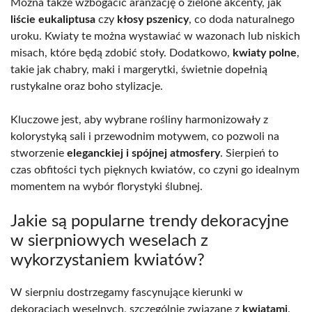
Można także wzbogacić aranżację o zielone akcenty, jak
liście eukaliptusa
czy
kłosy pszenicy
, co doda naturalnego
uroku. Kwiaty te można wystawiać w wazonach lub niskich
misach, które będą zdobić stoły. Dodatkowo,
kwiaty polne
,
takie jak chabry, maki i margerytki, świetnie dopełnią
rustykalne oraz boho stylizacje.
Kluczowe jest, aby wybrane rośliny harmonizowały z
kolorystyką sali i przewodnim motywem, co pozwoli na
stworzenie
eleganckiej i spójnej atmosfery
. Sierpień to
czas obfitości tych pięknych kwiatów, co czyni go idealnym
momentem na wybór florystyki ślubnej.
Jakie są popularne trendy dekoracyjne
w sierpniowych weselach z
wykorzystaniem kwiatów?
W sierpniu dostrzegamy fascynujące kierunki w
dekoracjach weselnych, szczególnie związane z
kwiatami
.