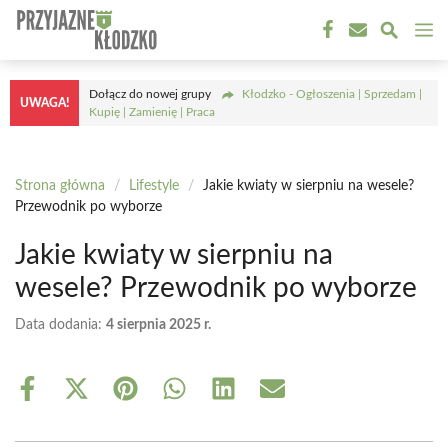
Przejdź
M
do
treści
Dołącz do nowej grupy
Kłodzko - Ogłoszenia | Sprzedam |
UWAGA!
Kupię | Zamienię | Praca
Strona główna
/
Lifestyle
/
Jakie kwiaty w sierpniu na wesele?
Przewodnik po wyborze
Jakie kwiaty w sierpniu na
wesele? Przewodnik po wyborze
Data dodania:
4 sierpnia 2025 r.
Share
Share
Share
Share
Share
Share
on
on
on
on
on
on
Facebook
X
Pinterest
WhatsApp
LinkedIn
Email
(Twitter)