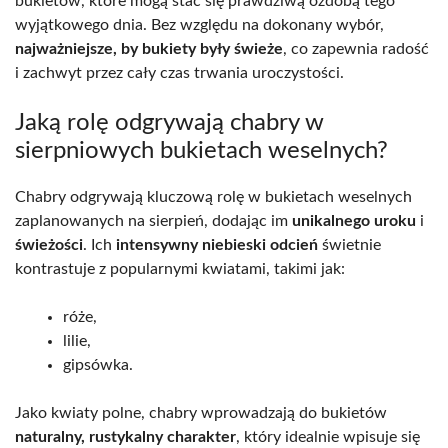
bukietów, które mogą stać się prawdziwą ozdobą tego
wyjątkowego dnia. Bez względu na dokonany wybór,
najważniejsze, by bukiety były świeże
, co zapewnia radość
i zachwyt przez cały czas trwania uroczystości.
Jaką rolę odgrywają chabry w
sierpniowych bukietach weselnych?
Chabry odgrywają kluczową rolę w bukietach weselnych
zaplanowanych na sierpień, dodając im
unikalnego uroku
i
świeżości
. Ich
intensywny niebieski odcień
świetnie
kontrastuje z popularnymi kwiatami, takimi jak:
róże,
lilie,
gipsówka.
Jako kwiaty polne, chabry wprowadzają do bukietów
naturalny, rustykalny charakter
, który idealnie wpisuje się