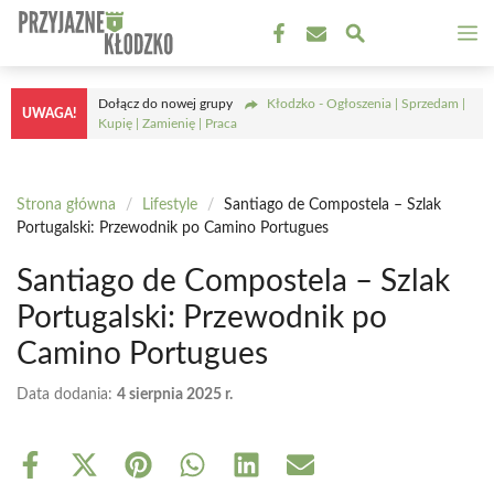
Przejdź
M
do
treści
Dołącz do nowej grupy
Kłodzko - Ogłoszenia | Sprzedam |
UWAGA!
Kupię | Zamienię | Praca
Strona główna
/
Lifestyle
/
Santiago de Compostela – Szlak
Portugalski: Przewodnik po Camino Portugues
Santiago de Compostela – Szlak
Portugalski: Przewodnik po
Camino Portugues
Data dodania:
4 sierpnia 2025 r.
Share
Share
Share
Share
Share
Share
on
on
on
on
on
on