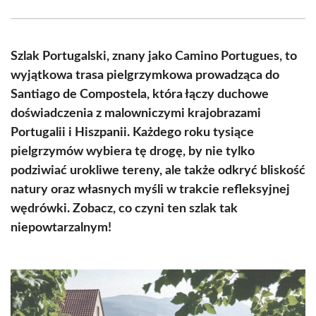
Facebook
X
Pinterest
WhatsApp
LinkedIn
Email
(Twitter)
Szlak Portugalski, znany jako Camino Portugues, to
wyjątkowa trasa pielgrzymkowa prowadząca do
Santiago de Compostela, która łączy duchowe
doświadczenia z malowniczymi krajobrazami
Portugalii i Hiszpanii. Każdego roku tysiące
pielgrzymów wybiera tę drogę, by nie tylko
podziwiać urokliwe tereny, ale także odkryć bliskość
natury oraz własnych myśli w trakcie refleksyjnej
wędrówki. Zobacz, co czyni ten szlak tak
niepowtarzalnym!