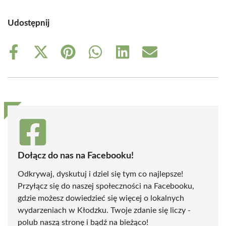
Udostępnij
Share
Share
Share
Share
Share
Share
on
on
on
on
on
on
Facebook
X
Pinterest
WhatsApp
LinkedIn
Email
(Twitter)
Dołącz do nas na Facebooku!
Odkrywaj, dyskutuj i dziel się tym co najlepsze!
Przyłącz się do naszej społeczności na Facebooku,
gdzie możesz dowiedzieć się więcej o lokalnych
wydarzeniach w Kłodzku. Twoje zdanie się liczy -
polub naszą stronę i bądź na bieżąco!