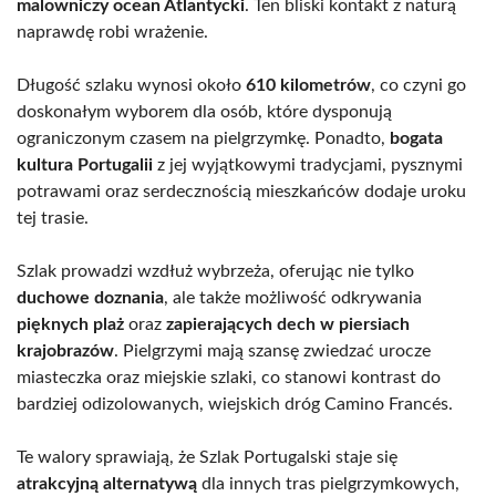
malowniczy ocean Atlantycki
. Ten bliski kontakt z naturą
naprawdę robi wrażenie.
Długość szlaku wynosi około
610 kilometrów
, co czyni go
doskonałym wyborem dla osób, które dysponują
ograniczonym czasem na pielgrzymkę. Ponadto,
bogata
kultura Portugalii
z jej wyjątkowymi tradycjami, pysznymi
potrawami oraz serdecznością mieszkańców dodaje uroku
tej trasie.
Szlak prowadzi wzdłuż wybrzeża, oferując nie tylko
duchowe doznania
, ale także możliwość odkrywania
pięknych plaż
oraz
zapierających dech w piersiach
krajobrazów
. Pielgrzymi mają szansę zwiedzać urocze
miasteczka oraz miejskie szlaki, co stanowi kontrast do
bardziej odizolowanych, wiejskich dróg Camino Francés.
Te walory sprawiają, że Szlak Portugalski staje się
atrakcyjną alternatywą
dla innych tras pielgrzymkowych,