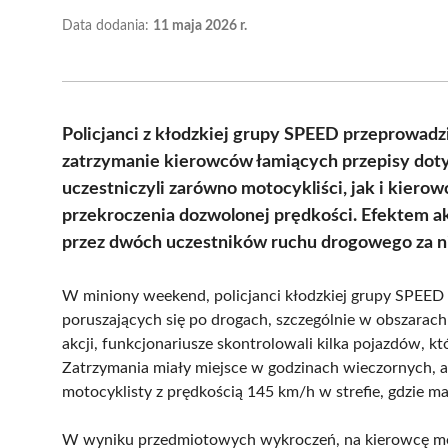
Data dodania:
11 maja 2026 r.
Policjanci z kłodzkiej grupy SPEED przeprowadzil
zatrzymanie kierowców łamiących przepisy dot
uczestniczyli zarówno motocykliści, jak i kier
przekroczenia dozwolonej prędkości. Efektem ak
przez dwóch uczestników ruchu drogowego za n
W miniony weekend, policjanci kłodzkiej grupy SPEED k
poruszających się po drogach, szczególnie w obszarac
akcji, funkcjonariusze skontrolowali kilka pojazdów, k
Zatrzymania miały miejsce w godzinach wieczornych, 
motocyklisty z prędkością 145 km/h w strefie, gdzie 
W wyniku przedmiotowych wykroczeń, na kierowcę mo