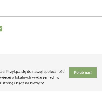
Share
on
Email
sze! Przyłącz się do naszej społeczności
Polub nas!
 więcej o lokalnych wydarzeniach w
ą stronę i bądź na bieżąco!