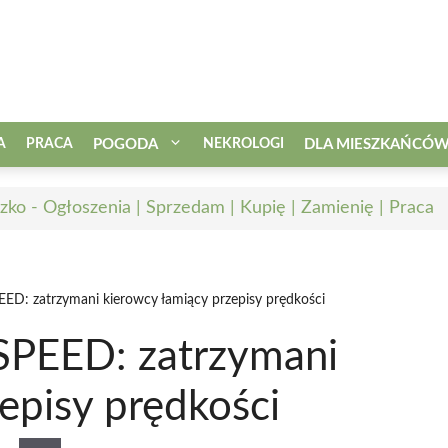
A
PRACA
POGODA
NEKROLOGI
DLA MIESZKAŃCÓ
zko - Ogłoszenia | Sprzedam | Kupię | Zamienię | Praca
SPEED: zatrzymani kierowcy łamiący przepisy prędkości
y SPEED: zatrzymani
episy prędkości