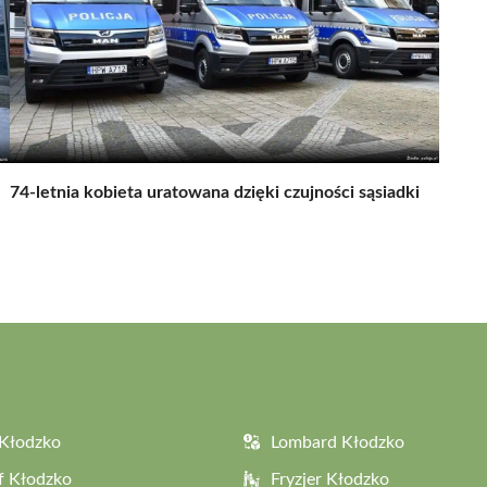
74-letnia kobieta uratowana dzięki czujności sąsiadki
Kłodzko
Lombard Kłodzko
f Kłodzko
Fryzjer Kłodzko