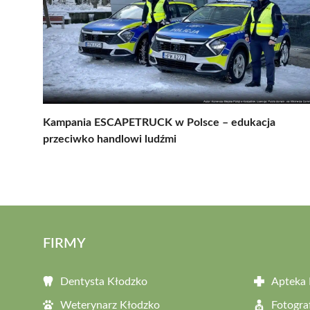
Kampania ESCAPETRUCK w Polsce – edukacja
przeciwko handlowi ludźmi
FIRMY
Dentysta Kłodzko
Apteka 
Weterynarz Kłodzko
Fotogra