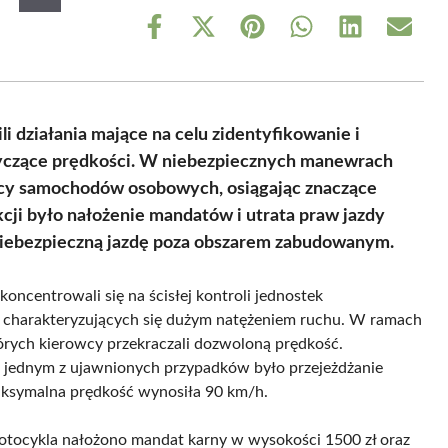
Share
Share
Share
Share
Share
Share
on
on
on
on
on
on
Facebook
X
Pinterest
WhatsApp
LinkedIn
Email
(Twitter)
i działania mające na celu zidentyfikowanie i
yczące prędkości. W niebezpiecznych manewrach
owcy samochodów osobowych, osiągając znaczące
cji było nałożenie mandatów i utrata praw jazdy
iebezpieczną jazdę poza obszarem zabudowanym.
oncentrowali się na ścisłej kontroli jednostek
h charakteryzujących się dużym natężeniem ruchu. W ramach
tórych kierowcy przekraczali dozwoloną prędkość.
a jednym z ujawnionych przypadków było przejeżdżanie
maksymalna prędkość wynosiła 90 km/h.
tocykla nałożono mandat karny w wysokości 1500 zł oraz