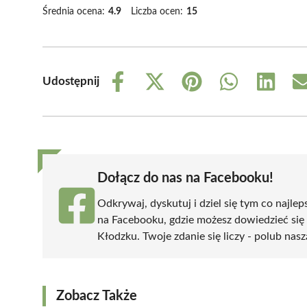
Średnia ocena:
4.9
Liczba ocen:
15
Udostępnij
Share
Share
Share
Share
Share
on
on
on
on
on
Facebook
X
Pinterest
WhatsApp
LinkedIn
(Twitter)
Dołącz do nas na Facebooku!
Odkrywaj, dyskutuj i dziel się tym co najlep
na Facebooku, gdzie możesz dowiedzieć się
Kłodzku. Twoje zdanie się liczy - polub nasz
Zobacz Także