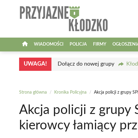
Przejdź
do
treści
WIADOMOŚCI
POLICJA
FIRMY
OGŁOSZENI
UWAGA!
Dołącz do nowej grupy
Kłod
Strona główna
/
Kronika Policyjna
/
Akcja policji z grupy 
Akcja policji z grup
kierowcy łamiący prz