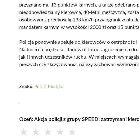
przyznano mu 13 punktów karnych, a także odebrano pr
nieodpowiedzialny kierowca, 40-letni mężczyzna, zosta
osobowym z prędkością 133 km/h przy ograniczeniu do
mandatem karnym w wysokości 2000 zł oraz 15 punktami
Policja ponownie apeluje do kierowców o ostrożność i
Nadmierna prędkość stanowi istotne zagrożenie na drod
jak i innych uczestników ruchu. W miejscach wymagający
pieszych czy skrzyżowania, należy zachować wzmożon
Źródło:
Policja Kłodzko
Oceń: Akcja policji z grupy SPEED: zatrzymani kier
★
★
★
★
★