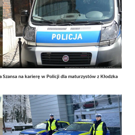
a
Szansa na karierę w Policji dla maturzystów z Kłodzka