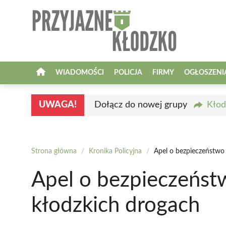
Przejdź
do
treści
WIADOMOŚCI
POLICJA
FIRMY
OGŁOSZENI
UWAGA!
Dołącz do nowej grupy
Kłod
Strona główna
/
Kronika Policyjna
/
Apel o bezpieczeństwo
Apel o bezpieczeńst
kłodzkich drogach