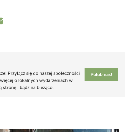
Share
on
Email
sze! Przyłącz się do naszej społeczności
Polub nas!
 więcej o lokalnych wydarzeniach w
ą stronę i bądź na bieżąco!