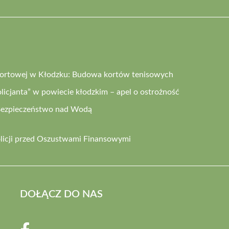
sportowej w Kłodzku: Budowa kortów tenisowych
icjanta” w powiecie kłodzkim – apel o ostrożność
o Bezpieczeństwo nad Wodą
olicji przed Oszustwami Finansowymi
DOŁĄCZ DO NAS