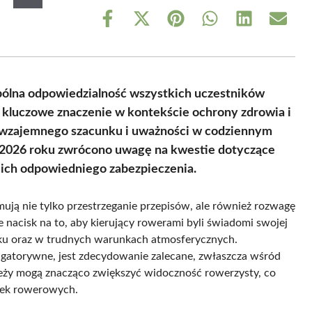
Share
Share
Share
Share
Share
Share
on
on
on
on
on
on
Facebook
X
Pinterest
WhatsApp
LinkedIn
Email
(Twitter)
ólna odpowiedzialność wszystkich uczestników
 kluczowe znaczenie w kontekście ochrony zdrowia i
i wzajemnego szacunku i uważności w codziennym
 2026 roku zwrócono uwagę na kwestie dotyczące
ich odpowiedniego zabezpieczenia.
ją nie tylko przestrzeganie przepisów, ale również rozwagę
e nacisk na to, aby kierujący rowerami byli świadomi swojej
roku oraz w trudnych warunkach atmosferycznych.
igatorywne, jest zdecydowanie zalecane, zwłaszcza wśród
eży mogą znacząco zwiększyć widoczność rowerzysty, co
eżek rowerowych.