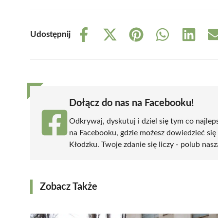
Udostępnij
Share
Share
Share
Share
Share
on
on
on
on
on
Facebook
X
Pinterest
WhatsApp
LinkedIn
(Twitter)
Dołącz do nas na Facebooku!
Odkrywaj, dyskutuj i dziel się tym co najlep
na Facebooku, gdzie możesz dowiedzieć się
Kłodzku. Twoje zdanie się liczy - polub nasz
Zobacz Także